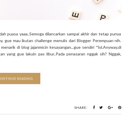
adah puasa yaaa..Semoga dilancarkan sampai akhir dan tetap punya
y, gue mau ikutan challenge menulis dari Blogger Perempuan nih.
menarik di blog jajanmicin kesayangan...gue sendiri *lol.Anyway,di
tan yang gue lakuin pas libur..Pada penasaran nggak sih? Nggak,
ONTINUE READING
SHARE: