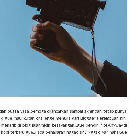
adah puasa yaaa..Semoga dilancarkan sampai akhir dan tetap punya
y, gue mau ikutan challenge menulis dari Blogger Perempuan nih.
menarik di blog jajanmicin kesayangan...gue sendiri *lol.Anyway,di
 hobi terbaru gue..Pada penasaran nggak sih? Nggak, ya? hahaGue