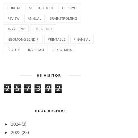
CURHAT
SELF THOUGHT
LIFESTYLE
REVIEW
ANNUAL
BRAINSTROMING
TRAVELING
EXPERIENCE
NGOMONG SENDIRI
PRINTABLE
FINANSIAL
BEAUTY
INVESTASI
REKSADANA
HI! VISITOR
2
5
7
3
9
2
BLOG ARCHIVE
2024
(3)
►
2023
(25)
►