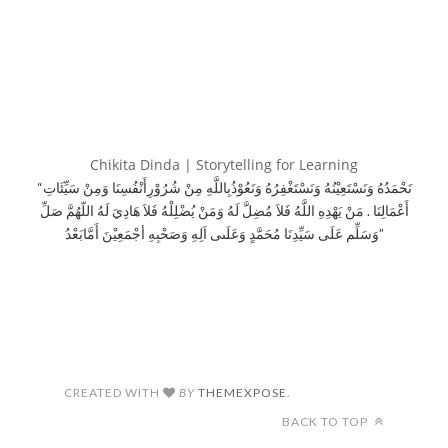
Chikita Dinda | Storytelling for Learning
“نَحْمَدُهُ وَنَسْتَعِيْنُهُ وَنَسْتَغْفِرُهُ وَنَعُوْذُبِاللَّهِ مِنْ شُرُوْرِأَنْفُسِنَا وَمِنْ سَيِّئَاتِ
أَعْمَالِنَا . مَنْ يَهْدِهِ اللَّهُ فَلاَ مُضِلَّ لَهُ وَمَنْ يُضْلِلْهُ فَلاَ هَادِيَ لَهُ اللّهُمَّ صَلِّ
وَسَلِّم عَلَى سَيِّدِنَا مُحَمَّدٍ وَعَلَىى اَلِهِ وَصَحْبِهِ أجْمَعِيْنَ أَمَّابَعْدُ”
CREATED WITH
BY
THEMEXPOSE
.
BACK TO TOP