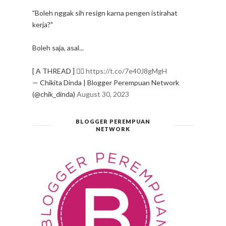
"Boleh nggak sih resign karna pengen istirahat
kerja?"
Boleh saja, asal...
[ A THREAD ] ✍🏻
https://t.co/7e40J8gMgH
— Chikita Dinda | Blogger Perempuan Network
(@chik_dinda)
August 30, 2023
BLOGGER PEREMPUAN
NETWORK