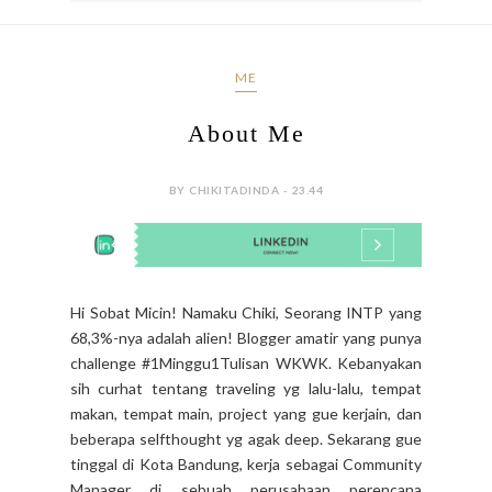
ME
About Me
BY CHIKITADINDA - 23.44
Hi Sobat Micin! Namaku Chiki, Seorang INTP yang
68,3%-nya adalah alien! Blogger amatir yang punya
challenge #1Minggu1Tulisan WKWK. Kebanyakan
sih curhat tentang traveling yg lalu-lalu, tempat
makan, tempat main, project yang gue kerjain, dan
beberapa selfthought yg agak deep. Sekarang gue
tinggal di Kota Bandung, kerja sebagai Community
Manager di sebuah perusahaan perencana