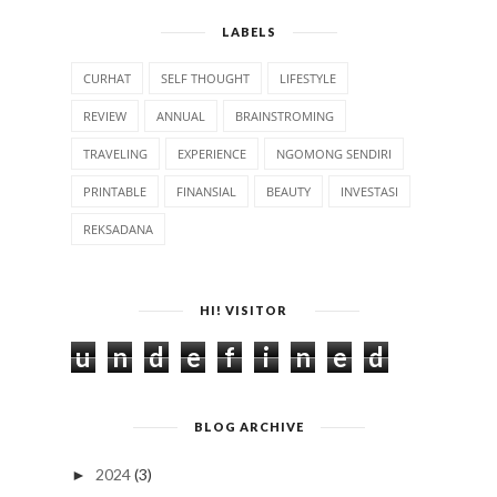
LABELS
CURHAT
SELF THOUGHT
LIFESTYLE
REVIEW
ANNUAL
BRAINSTROMING
TRAVELING
EXPERIENCE
NGOMONG SENDIRI
PRINTABLE
FINANSIAL
BEAUTY
INVESTASI
REKSADANA
HI! VISITOR
u
n
d
e
f
i
n
e
d
BLOG ARCHIVE
2024
(3)
►