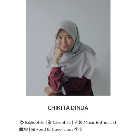
CHIKITA DINDA
📚 Bibliophile | 🎬 Cinephile | 🎸🎤 Music Enthusiast
🎹🎼 | 🍱 Food & Travelicious 🌎 ||