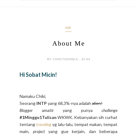
ME
About Me
BY CHIKITADINDA - 23.44
Hi Sobat Micin!
Namaku Chiki,
Seorang
INTP
yang 68,3%-nya adalah
alien!
Blogger
amatir yang punya
challenge
#1Minggu1Tulisan
WKWK. Kebanyakan sih curhat
tentang
traveling
yg lalu-lalu, tempat makan, tempat
main,
project
yang gue kerjain, dan beberapa