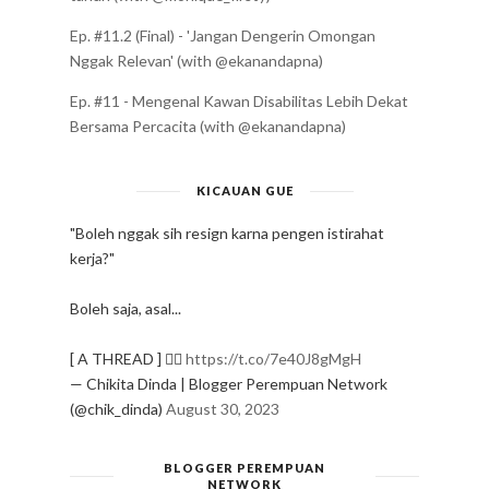
Ep. #11.2 (Final) - 'Jangan Dengerin Omongan
Nggak Relevan' (with @ekanandapna)
Ep. #11 - Mengenal Kawan Disabilitas Lebih Dekat
Bersama Percacita (with @ekanandapna)
KICAUAN GUE
"Boleh nggak sih resign karna pengen istirahat
kerja?"
Boleh saja, asal...
[ A THREAD ] ✍🏻
https://t.co/7e40J8gMgH
— Chikita Dinda | Blogger Perempuan Network
(@chik_dinda)
August 30, 2023
BLOGGER PEREMPUAN
NETWORK