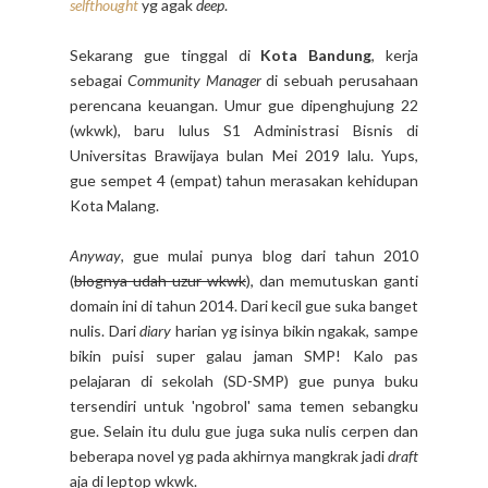
selfthought
yg agak
deep
.
Sekarang gue tinggal di
Kota Bandung
, kerja
sebagai
Community Manager
di sebuah perusahaan
perencana keuangan. Umur gue dipenghujung 22
(wkwk), baru lulus S1 Administrasi Bisnis di
Universitas Brawijaya bulan Mei 2019 lalu. Yups,
gue sempet 4 (empat) tahun merasakan kehidupan
Kota Malang.
Anyway
, gue mulai punya blog dari tahun 2010
(
blognya udah uzur wkwk
), dan memutuskan ganti
domain ini di tahun 2014. Dari kecil gue suka banget
nulis. Dari
diary
harian yg isinya bikin ngakak, sampe
bikin puisi super galau jaman SMP! Kalo pas
pelajaran di sekolah (SD-SMP) gue punya buku
tersendiri untuk 'ngobrol' sama temen sebangku
gue. Selain itu dulu gue juga suka nulis cerpen dan
beberapa novel yg pada akhirnya mangkrak jadi
draft
aja di leptop wkwk.