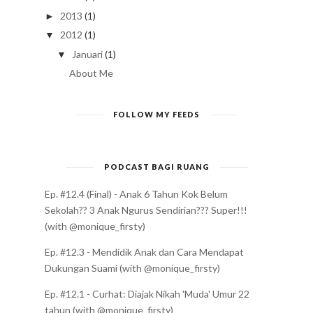
2013
(1)
►
2012
(1)
▼
Januari
(1)
▼
About Me
FOLLOW MY FEEDS
PODCAST BAGI RUANG
Ep. #12.4 (Final) - Anak 6 Tahun Kok Belum
Sekolah?? 3 Anak Ngurus Sendirian??? Super!!!
(with @monique_firsty)
Ep. #12.3 - Mendidik Anak dan Cara Mendapat
Dukungan Suami (with @monique_firsty)
Ep. #12.1 - Curhat: Diajak Nikah 'Muda' Umur 22
tahun (with @monique_firsty)