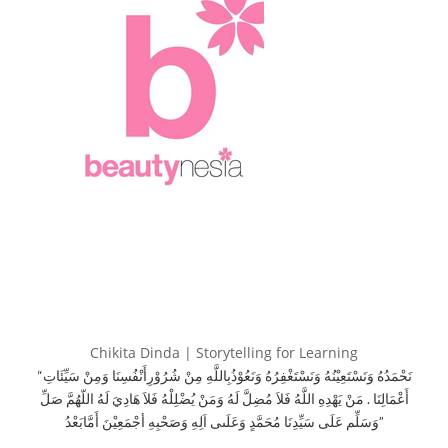
Chikita Dinda | Storytelling for Learning
“نَحْمَدُهُ وَنَسْتَعِيْنُهُ وَنَسْتَغْفِرُهُ وَنَعُوْذُبِاللَّهِ مِنْ شُرُوْرِأَنْفُسِنَا وَمِنْ سَيِّئَاتِ
أَعْمَالِنَا . مَنْ يَهْدِهِ اللَّهُ فَلاَ مُضِلَّ لَهُ وَمَنْ يُضْلِلْهُ فَلاَ هَادِيَ لَهُ اللّهُمَّ صَلِّ
وَسَلِّم عَلَى سَيِّدِنَا مُحَمَّدٍ وَعَلَىى اَلِهِ وَصَحْبِهِ أجْمَعِيْنَ أَمَّابَعْدُ”