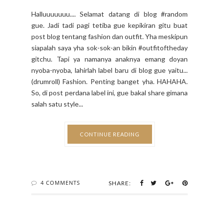
Halluuuuuuu.... Selamat datang di blog #random
gue. Jadi tadi pagi tetiba gue kepikiran gitu buat
post blog tentang fashion dan outfit. Yha meskipun
siapalah saya yha sok-sok-an bikin #outfitoftheday
gitchu. Tapi ya namanya anaknya emang doyan
nyoba-nyoba, lahirlah label baru di blog gue yaitu...
(drumroll) Fashion. Penting banget yha. HAHAHA.
So, di post perdana label ini, gue bakal share gimana
salah satu style...
CONTINUE READING
4 COMMENTS
SHARE: