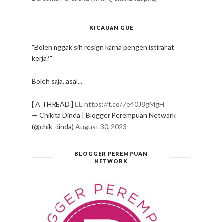
KICAUAN GUE
"Boleh nggak sih resign karna pengen istirahat
kerja?"
Boleh saja, asal...
[ A THREAD ] ✍🏻
https://t.co/7e40J8gMgH
— Chikita Dinda | Blogger Perempuan Network
(@chik_dinda)
August 30, 2023
BLOGGER PEREMPUAN
NETWORK