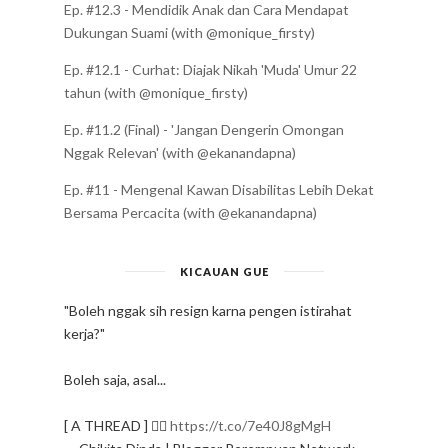
Ep. #12.3 - Mendidik Anak dan Cara Mendapat
Dukungan Suami (with @monique_firsty)
Ep. #12.1 - Curhat: Diajak Nikah 'Muda' Umur 22
tahun (with @monique_firsty)
Ep. #11.2 (Final) - 'Jangan Dengerin Omongan
Nggak Relevan' (with @ekanandapna)
Ep. #11 - Mengenal Kawan Disabilitas Lebih Dekat
Bersama Percacita (with @ekanandapna)
KICAUAN GUE
"Boleh nggak sih resign karna pengen istirahat
kerja?"
Boleh saja, asal...
[ A THREAD ] ✍🏻
https://t.co/7e40J8gMgH