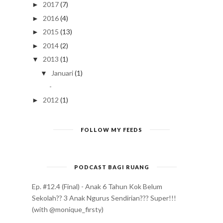
2017
(7)
►
2016
(4)
►
2015
(13)
►
2014
(2)
►
2013
(1)
▼
Januari
(1)
▼
-
2012
(1)
►
FOLLOW MY FEEDS
PODCAST BAGI RUANG
Ep. #12.4 (Final) - Anak 6 Tahun Kok Belum
Sekolah?? 3 Anak Ngurus Sendirian??? Super!!!
(with @monique_firsty)