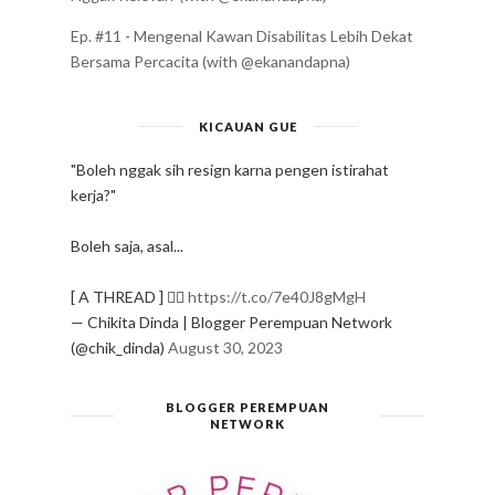
Ep. #11 - Mengenal Kawan Disabilitas Lebih Dekat
Bersama Percacita (with @ekanandapna)
KICAUAN GUE
"Boleh nggak sih resign karna pengen istirahat
kerja?"
Boleh saja, asal...
[ A THREAD ] ✍🏻
https://t.co/7e40J8gMgH
— Chikita Dinda | Blogger Perempuan Network
(@chik_dinda)
August 30, 2023
BLOGGER PEREMPUAN
NETWORK