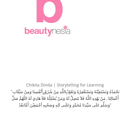
Chikita Dinda | Storytelling for Learning
“نَحْمَدُهُ وَنَسْتَعِيْنُهُ وَنَسْتَغْفِرُهُ وَنَعُوْذُبِاللَّهِ مِنْ شُرُوْرِأَنْفُسِنَا وَمِنْ سَيِّئَاتِ
أَعْمَالِنَا . مَنْ يَهْدِهِ اللَّهُ فَلاَ مُضِلَّ لَهُ وَمَنْ يُضْلِلْهُ فَلاَ هَادِيَ لَهُ اللّهُمَّ صَلِّ
وَسَلِّم عَلَى سَيِّدِنَا مُحَمَّدٍ وَعَلَىى اَلِهِ وَصَحْبِهِ أجْمَعِيْنَ أَمَّابَعْدُ”