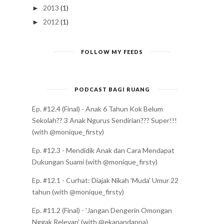
2013
(1)
►
2012
(1)
►
FOLLOW MY FEEDS
PODCAST BAGI RUANG
Ep. #12.4 (Final) - Anak 6 Tahun Kok Belum
Sekolah?? 3 Anak Ngurus Sendirian??? Super!!!
(with @monique_firsty)
Ep. #12.3 - Mendidik Anak dan Cara Mendapat
Dukungan Suami (with @monique_firsty)
Ep. #12.1 - Curhat: Diajak Nikah 'Muda' Umur 22
tahun (with @monique_firsty)
Ep. #11.2 (Final) - 'Jangan Dengerin Omongan
Nggak Relevan' (with @ekanandapna)