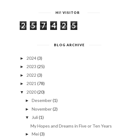
HI! VISITOR
2
5
7
4
2
5
BLOG ARCHIVE
2024
(3)
►
2023
(25)
►
2022
(3)
►
2021
(78)
►
2020
(20)
▼
Desember
(1)
►
November
(2)
►
Juli
(1)
▼
My Hopes and Dreams in Five or Ten Years
Mei
(3)
►