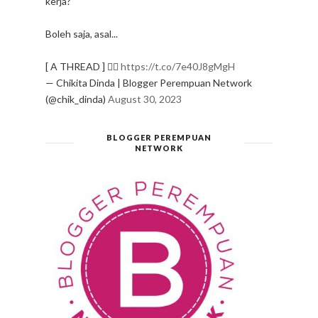
kerja?"
Boleh saja, asal...
[ A THREAD ] ✍🏻
https://t.co/7e40J8gMgH
— Chikita Dinda | Blogger Perempuan Network
(@chik_dinda)
August 30, 2023
BLOGGER PEREMPUAN
NETWORK