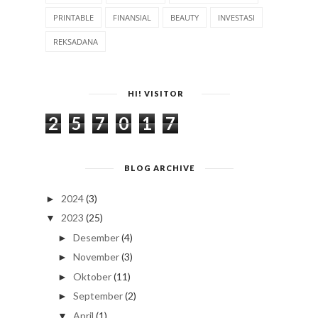
PRINTABLE
FINANSIAL
BEAUTY
INVESTASI
REKSADANA
HI! VISITOR
2
5
7
0
1
7
BLOG ARCHIVE
2024
(3)
►
2023
(25)
▼
Desember
(4)
►
November
(3)
►
Oktober
(11)
►
September
(2)
►
April
(1)
▼