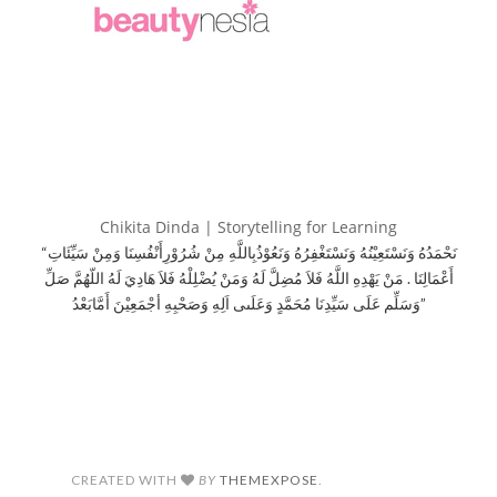
Chikita Dinda | Storytelling for Learning
“نَحْمَدُهُ وَنَسْتَعِيْنُهُ وَنَسْتَغْفِرُهُ وَنَعُوْذُبِاللَّهِ مِنْ شُرُوْرِأَنْفُسِنَا وَمِنْ سَيِّئَاتِ
أَعْمَالِنَا . مَنْ يَهْدِهِ اللَّهُ فَلاَ مُضِلَّ لَهُ وَمَنْ يُضْلِلْهُ فَلاَ هَادِيَ لَهُ اللّهُمَّ صَلِّ
وَسَلِّم عَلَى سَيِّدِنَا مُحَمَّدٍ وَعَلَىى اَلِهِ وَصَحْبِهِ أجْمَعِيْنَ أَمَّابَعْدُ”
CREATED WITH
BY
THEMEXPOSE
.