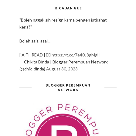
KICAUAN GUE
"Boleh nggak sih resign karna pengen istirahat
kerja?"
Boleh saja, asal...
[ A THREAD ] ✍🏻
https://t.co/7e40J8gMgH
— Chikita Dinda | Blogger Perempuan Network
(@chik_dinda)
August 30, 2023
BLOGGER PEREMPUAN
NETWORK