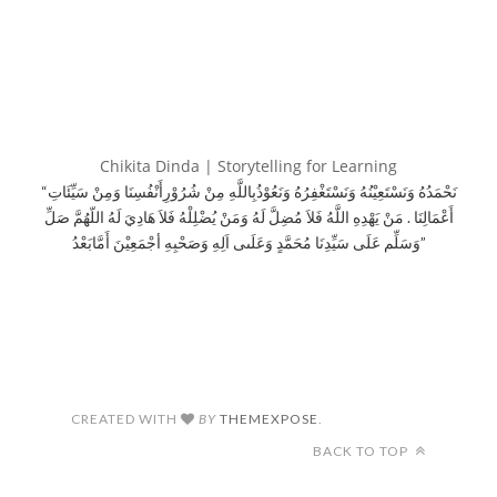
Chikita Dinda | Storytelling for Learning
“نَحْمَدُهُ وَنَسْتَعِيْنُهُ وَنَسْتَغْفِرُهُ وَنَعُوْذُبِاللَّهِ مِنْ شُرُوْرِأَنْفُسِنَا وَمِنْ سَيِّئَاتِ
أَعْمَالِنَا . مَنْ يَهْدِهِ اللَّهُ فَلاَ مُضِلَّ لَهُ وَمَنْ يُضْلِلْهُ فَلاَ هَادِيَ لَهُ اللّهُمَّ صَلِّ
وَسَلِّم عَلَى سَيِّدِنَا مُحَمَّدٍ وَعَلَىى اَلِهِ وَصَحْبِهِ أجْمَعِيْنَ أَمَّابَعْدُ”
CREATED WITH
BY
THEMEXPOSE
.
BACK TO TOP