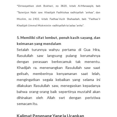
*Diriwayatkan oleh Bukhari, no 3820, kitab Al-Manaaqib, bab
"Tazwiijun Nabi saw. Khadijah Fadhluhaa radhiyallah 'anhaa", dan
Muslim, no 2432, kitab Fadhaa'ilush Shahaabah, bab "Fadhaa'il
Khadijah Ummul Mukminiin -radhiyallah ta'aalaa 'anha".
5. Memiliki sifat lembut, penuh kasih sayang, dan
keimanan yang mendalam
Setalah turunnya wahyu pertama di Gua Hira,
Rasulullah saw langsung pulang kerumahnya
dengan perasaan berkecamuk tak menentu.
Khadijah ra. menenangkan Rasulullah saw saat
gelisah, memberinya kenyamanan saat lelah,
mengingatkan segala kebaikan yang selama ini
dilakukan Rasulullah saw, menegaskan kepadanya
bahwa orang-orang baik sepertinya mustahil akan
dihinakan oleh Allah swt dengan peristiwa
semacam itu.
Kalimat Penenang Yang Ia Ucapkan