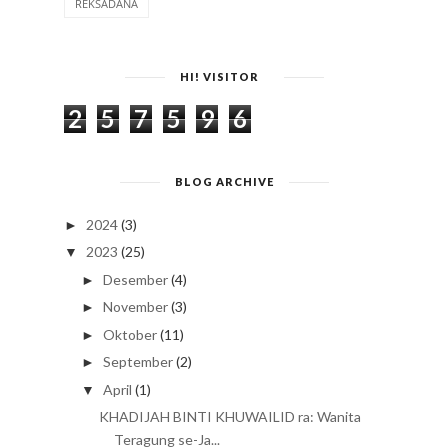
REKSADANA
HI! VISITOR
2
5
7
5
9
6
BLOG ARCHIVE
2024
(3)
►
2023
(25)
▼
Desember
(4)
►
November
(3)
►
Oktober
(11)
►
September
(2)
►
April
(1)
▼
KHADIJAH BINTI KHUWAILID ra: Wanita
Teragung se-Ja...