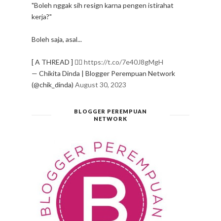
"Boleh nggak sih resign karna pengen istirahat
kerja?"
Boleh saja, asal...
[ A THREAD ] ✍🏻
https://t.co/7e40J8gMgH
— Chikita Dinda | Blogger Perempuan Network
(@chik_dinda)
August 30, 2023
BLOGGER PEREMPUAN
NETWORK