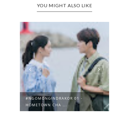
YOU MIGHT ALSO LIKE
YI SEO ITAEWON CLASS: WUJUD
REVI
NYATA K...
NIKM