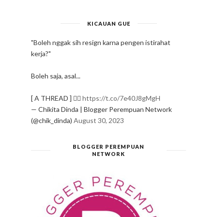
KICAUAN GUE
"Boleh nggak sih resign karna pengen istirahat
kerja?"
Boleh saja, asal...
[ A THREAD ] ✍🏻
https://t.co/7e40J8gMgH
— Chikita Dinda | Blogger Perempuan Network
(@chik_dinda)
August 30, 2023
BLOGGER PEREMPUAN
NETWORK