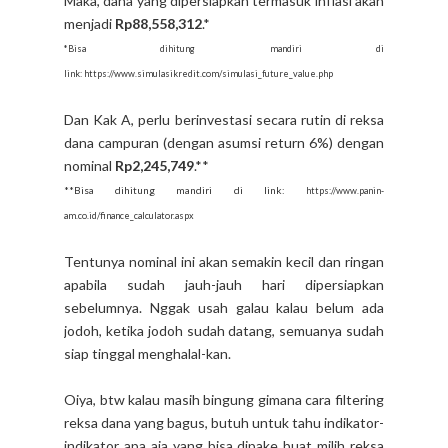
Maka, dana yang dipersiapkan termasuk inflasi akan
menjadi
Rp88,558,312
.*
*Bisa dihitung mandiri di
link: https://www.simulasikredit.com/simulasi_future_value.php
Dan Kak A, perlu berinvestasi secara rutin di reksa
dana campuran (dengan asumsi return 6%) dengan
nominal
Rp2,245,749
.**
**Bisa dihitung mandiri di link:
https://www.panin-
am.co.id/finance_calculator.aspx
Tentunya nominal ini akan semakin kecil dan ringan
apabila sudah jauh-jauh hari dipersiapkan
sebelumnya. Nggak usah galau kalau belum ada
jodoh, ketika jodoh sudah datang, semuanya sudah
siap tinggal menghalal-kan.
Oiya, btw kalau masih bingung gimana cara filtering
reksa dana yang bagus, butuh untuk tahu indikator-
indikator apa aja yang bisa dipake buat milih reksa