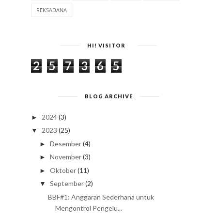
REKSADANA
HI! VISITOR
2
5
7
3
6
5
BLOG ARCHIVE
2024
(3)
►
2023
(25)
▼
Desember
(4)
►
November
(3)
►
Oktober
(11)
►
September
(2)
▼
BBF#1: Anggaran Sederhana untuk
Mengontrol Pengelu...