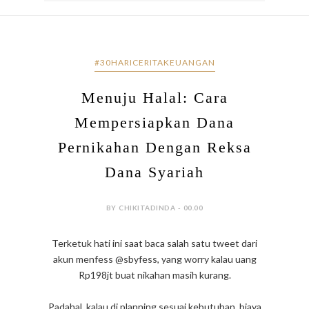
#30HARICERITAKEUANGAN
Menuju Halal: Cara
Mempersiapkan Dana
Pernikahan Dengan Reksa
Dana Syariah
BY CHIKITADINDA - 00.00
Terketuk hati ini saat baca salah satu tweet dari
akun menfess @sbyfess, yang worry kalau uang
Rp198jt buat nikahan masih kurang.
Padahal, kalau di planning sesuai kebutuhan, biaya