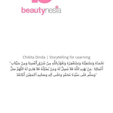
Chikita Dinda | Storytelling for Learning
“نَحْمَدُهُ وَنَسْتَعِيْنُهُ وَنَسْتَغْفِرُهُ وَنَعُوْذُبِاللَّهِ مِنْ شُرُوْرِأَنْفُسِنَا وَمِنْ سَيِّئَاتِ
أَعْمَالِنَا . مَنْ يَهْدِهِ اللَّهُ فَلاَ مُضِلَّ لَهُ وَمَنْ يُضْلِلْهُ فَلاَ هَادِيَ لَهُ اللّهُمَّ صَلِّ
وَسَلِّم عَلَى سَيِّدِنَا مُحَمَّدٍ وَعَلَىى اَلِهِ وَصَحْبِهِ أجْمَعِيْنَ أَمَّابَعْدُ”