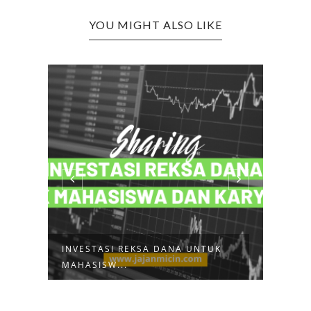
YOU MIGHT ALSO LIKE
CARA NGATUR KEUANGAN ALA
MENG
ANAK KOSAN...
CEPA