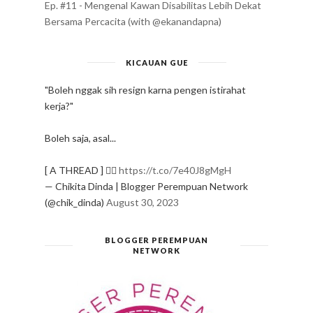
Ep. #11 - Mengenal Kawan Disabilitas Lebih Dekat
Bersama Percacita (with @ekanandapna)
KICAUAN GUE
"Boleh nggak sih resign karna pengen istirahat
kerja?"
Boleh saja, asal...
[ A THREAD ] ✍🏻
https://t.co/7e40J8gMgH
— Chikita Dinda | Blogger Perempuan Network
(@chik_dinda)
August 30, 2023
BLOGGER PEREMPUAN
NETWORK