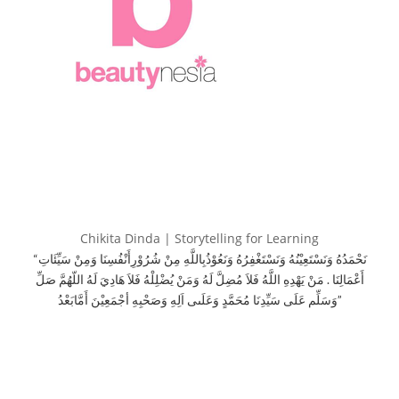
Chikita Dinda | Storytelling for Learning
“نَحْمَدُهُ وَنَسْتَعِيْنُهُ وَنَسْتَغْفِرُهُ وَنَعُوْذُبِاللَّهِ مِنْ شُرُوْرِأَنْفُسِنَا وَمِنْ سَيِّئَاتِ
أَعْمَالِنَا . مَنْ يَهْدِهِ اللَّهُ فَلاَ مُضِلَّ لَهُ وَمَنْ يُضْلِلْهُ فَلاَ هَادِيَ لَهُ اللّهُمَّ صَلِّ
وَسَلِّم عَلَى سَيِّدِنَا مُحَمَّدٍ وَعَلَىى اَلِهِ وَصَحْبِهِ أجْمَعِيْنَ أَمَّابَعْدُ”