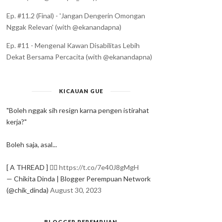
Ep. #11.2 (Final) - 'Jangan Dengerin Omongan
Nggak Relevan' (with @ekanandapna)
Ep. #11 - Mengenal Kawan Disabilitas Lebih
Dekat Bersama Percacita (with @ekanandapna)
KICAUAN GUE
"Boleh nggak sih resign karna pengen istirahat
kerja?"
Boleh saja, asal...
[ A THREAD ] ✍🏻
https://t.co/7e40J8gMgH
— Chikita Dinda | Blogger Perempuan Network
(@chik_dinda)
August 30, 2023
BLOGGER PEREMPUAN