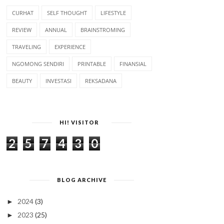
CURHAT
SELF THOUGHT
LIFESTYLE
REVIEW
ANNUAL
BRAINSTROMING
TRAVELING
EXPERIENCE
NGOMONG SENDIRI
PRINTABLE
FINANSIAL
BEAUTY
INVESTASI
REKSADANA
HI! VISITOR
2
5
7
4
3
0
BLOG ARCHIVE
2024
(3)
►
2023
(25)
►