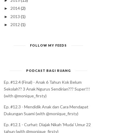
2015
(13)
►
2014
(2)
►
2013
(1)
►
2012
(1)
►
FOLLOW MY FEEDS
PODCAST BAGI RUANG
Ep. #12.4 (Final) - Anak 6 Tahun Kok Belum
Sekolah?? 3 Anak Ngurus Sendirian??? Super!!!
(with @monique_firsty)
Ep. #12.3 - Mendidik Anak dan Cara Mendapat
Dukungan Suami (with @monique_firsty)
Ep. #12.1 - Curhat: Diajak Nikah 'Muda' Umur 22
tahun (with @monique_firsty)