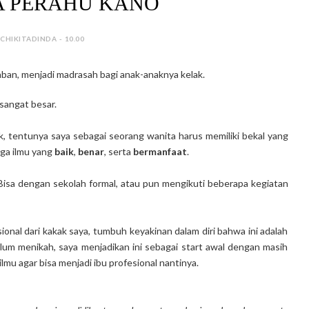
 PERAHU KANO
 CHIKITADINDA - 10.00
ban, menjadi madrasah bagi anak-anaknya kelak.
sangat besar.
, tentunya saya sebagai seorang wanita harus memiliki bekal yang
uga ilmu yang
baik
,
benar
, serta
bermanfaat
.
Bisa dengan sekolah formal, atau pun mengikuti beberapa kegiatan
onal dari kakak saya, tumbuh keyakinan dalam diri bahwa ini adalah
um menikah, saya menjadikan ini sebagai start awal dengan masih
mu agar bisa menjadi ibu profesional nantinya.