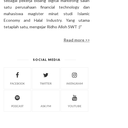
sebagai pekerja bidang digital marketing salah
satu perusahaan financial technology dan
mahasiswa magister minat studi Islamic
Economy and Halal Industry. Yang utama
tetaplah satu, mengejar Ridho Alloh SWT :)"
Read more >>
SOCIAL MEDIA
FACEBOOK
TWITTER
INSTAGRAM
PODCAST
ASK.FM
YOUTUBE