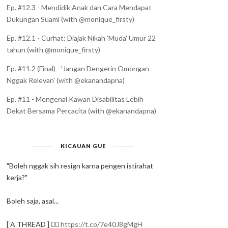
Ep. #12.3 - Mendidik Anak dan Cara Mendapat
Dukungan Suami (with @monique_firsty)
Ep. #12.1 - Curhat: Diajak Nikah 'Muda' Umur 22
tahun (with @monique_firsty)
Ep. #11.2 (Final) - 'Jangan Dengerin Omongan
Nggak Relevan' (with @ekanandapna)
Ep. #11 - Mengenal Kawan Disabilitas Lebih
Dekat Bersama Percacita (with @ekanandapna)
KICAUAN GUE
"Boleh nggak sih resign karna pengen istirahat
kerja?"
Boleh saja, asal...
[ A THREAD ] ✍🏻
https://t.co/7e40J8gMgH