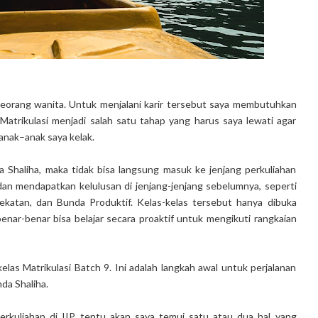
 seorang wanita. Untuk menjalani karir tersebut saya membutuhkan
atrikulasi menjadi salah satu tahap yang harus saya lewati agar
anak–anak saya kelak.
 Shaliha, maka tidak bisa langsung masuk ke jenjang perkuliahan
dan mendapatkan kelulusan di jenjang-jenjang sebelumnya, seperti
ekatan, dan Bunda Produktif. Kelas-kelas tersebut hanya dibuka
benar-benar bisa belajar secara proaktif untuk mengikuti rangkaian
las Matrikulasi Batch 9. Ini adalah langkah awal untuk perjalanan
da Shaliha.
erkuliahan di IIP tentu akan saya temui satu atau dua hal yang