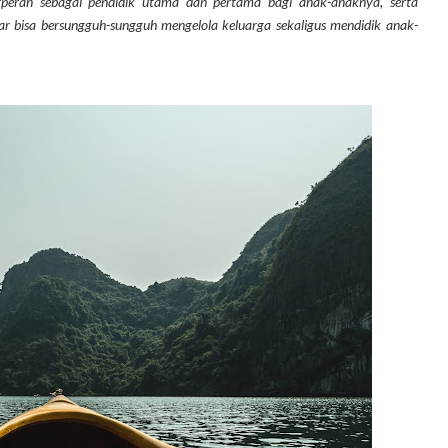
rperan sebagai pendidik utama dan pertama bagi anak-anaknya, serta
ar bisa bersungguh-sungguh mengelola keluarga sekaligus mendidik anak-