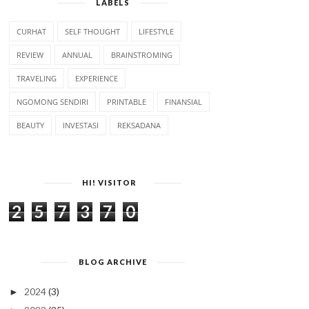
LABELS
CURHAT
SELF THOUGHT
LIFESTYLE
REVIEW
ANNUAL
BRAINSTROMING
TRAVELING
EXPERIENCE
NGOMONG SENDIRI
PRINTABLE
FINANSIAL
BEAUTY
INVESTASI
REKSADANA
HI! VISITOR
2
5
7
3
7
0
BLOG ARCHIVE
2024
(3)
►