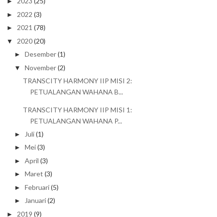
2023
(25)
►
2022
(3)
►
2021
(78)
►
2020
(20)
▼
Desember
(1)
►
November
(2)
▼
TRANSCITY HARMONY IIP MISI 2:
PETUALANGAN WAHANA B...
TRANSCITY HARMONY IIP MISI 1:
PETUALANGAN WAHANA P...
Juli
(1)
►
Mei
(3)
►
April
(3)
►
Maret
(3)
►
Februari
(5)
►
Januari
(2)
►
2019
(9)
►