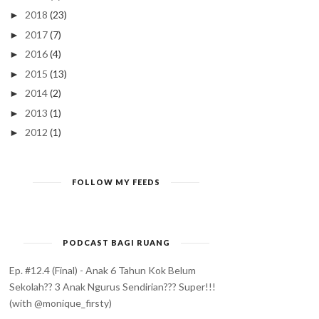
2018
(23)
►
2017
(7)
►
2016
(4)
►
2015
(13)
►
2014
(2)
►
2013
(1)
►
2012
(1)
►
FOLLOW MY FEEDS
ALIRAN RASA HOTEL
TANTANGAN 8 ZONA 6:
BAHAGIA (TRANCITY...
MEMBICARAKAN SE...
PODCAST BAGI RUANG
Ep. #12.4 (Final) - Anak 6 Tahun Kok Belum
Sekolah?? 3 Anak Ngurus Sendirian??? Super!!!
(with @monique_firsty)