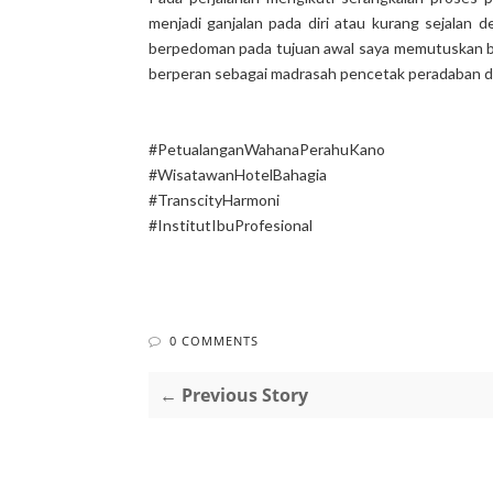
menjadi ganjalan pada diri atau kurang sejalan d
berpedoman pada tujuan awal saya memutuskan ber
berperan sebagai madrasah pencetak peradaban d
#PetualanganWahanaPerahuKano
#WisatawanHotelBahagia
#TranscityHarmoni
#InstitutIbuProfesional
0 COMMENTS
← Previous Story