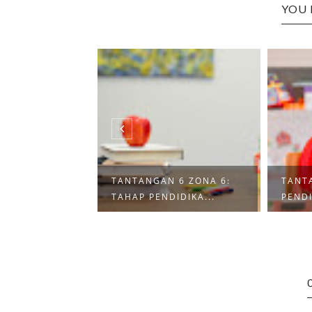
YOU 
 7 ZONA 6:
TANTANGAN 6 ZONA 6:
TANT
NDIDI...
TAHAP PENDIDIKA...
PENDI