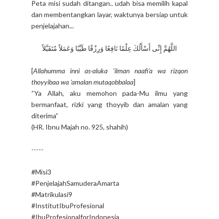
Peta misi sudah ditangan.. udah bisa memilih kapal
dan membentangkan layar, waktunya bersiap untuk
penjelajahan...
اللَّهُمَّ إِنِّى أَسْأَلُكَ عِلْمًا نَافِعًا وَرِزْقًا طَيِّبًا وَعَمَلاً مُتَقَبَّلاً
[
Allahumma inni as-aluka ‘ilman naafi’a wa rizqon
thoyyibaa wa ‘amalan mutaqobbalaa
]
“Ya Allah, aku memohon pada-Mu ilmu yang
bermanfaat, rizki yang thoyyib dan amalan yang
diterima”
(HR. Ibnu Majah no. 925, shahih)
-----
#Misi3
#PenjelajahSamuderaAmarta
#Matrikulasi9
#InstitutIbuProfesional
#IbuProfesionalforIndonesia