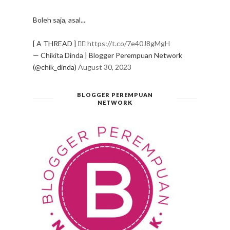
Boleh saja, asal...
[ A THREAD ] ✍🏻
https://t.co/7e40J8gMgH
— Chikita Dinda | Blogger Perempuan Network
(@chik_dinda)
August 30, 2023
BLOGGER PEREMPUAN
NETWORK