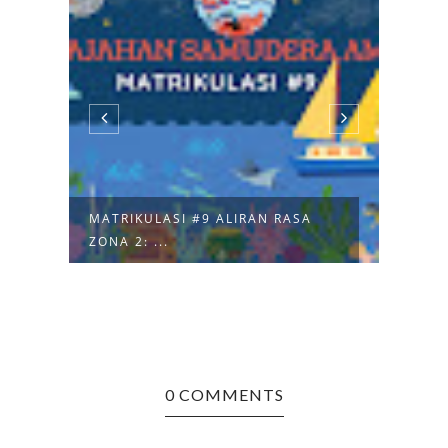
REFLEKSI PETUALANGAN: ALIRAN
TANT
RASA Z...
MEMB
0 COMMENTS