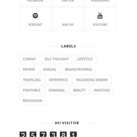
FACEBOOK
TWITTER
INSTAGRAM
PODCAST
ASK.FM
YOUTUBE
LABELS
CURHAT
SELF THOUGHT
LIFESTYLE
REVIEW
ANNUAL
BRAINSTROMING
TRAVELING
EXPERIENCE
NGOMONG SENDIRI
PRINTABLE
FINANSIAL
BEAUTY
INVESTASI
REKSADANA
HI! VISITOR
2
5
7
3
8
1