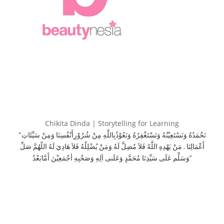
Chikita Dinda | Storytelling for Learning
“نَحْمَدُهُ وَنَسْتَعِيْنُهُ وَنَسْتَغْفِرُهُ وَنَعُوْذُبِاللَّهِ مِنْ شُرُوْرِأَنْفُسِنَا وَمِنْ سَيِّئَاتِ
أَعْمَالِنَا . مَنْ يَهْدِهِ اللَّهُ فَلاَ مُضِلَّ لَهُ وَمَنْ يُضْلِلْهُ فَلاَ هَادِيَ لَهُ اللّهُمَّ صَلِّ
وَسَلِّم عَلَى سَيِّدِنَا مُحَمَّدٍ وَعَلَىى اَلِهِ وَصَحْبِهِ أجْمَعِيْنَ أَمَّابَعْدُ”