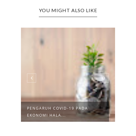
YOU MIGHT ALSO LIKE
PENGARUH COVID-19 PADA
PENG
EKONOMI HALA...
PADA