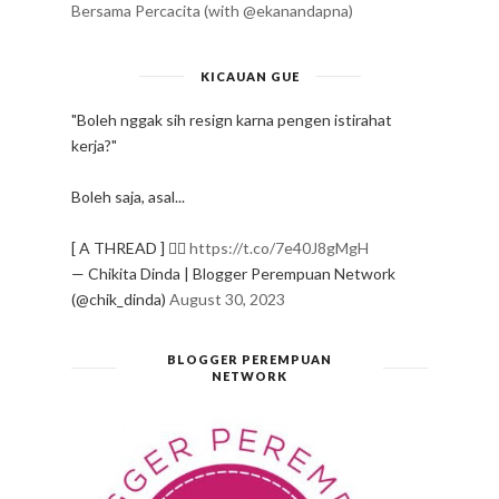
Bersama Percacita (with @ekanandapna)
KICAUAN GUE
"Boleh nggak sih resign karna pengen istirahat
kerja?"
Boleh saja, asal...
[ A THREAD ] ✍🏻
https://t.co/7e40J8gMgH
— Chikita Dinda | Blogger Perempuan Network
(@chik_dinda)
August 30, 2023
BLOGGER PEREMPUAN
NETWORK