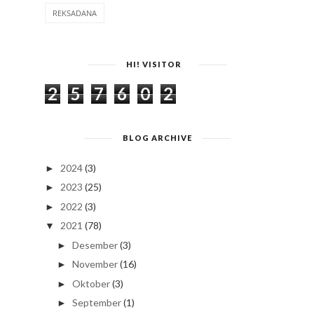
REKSADANA
HI! VISITOR
2
5
7
6
0
2
BLOG ARCHIVE
2024
(3)
►
2023
(25)
►
2022
(3)
►
2021
(78)
▼
Desember
(3)
►
November
(16)
►
Oktober
(3)
►
September
(1)
►