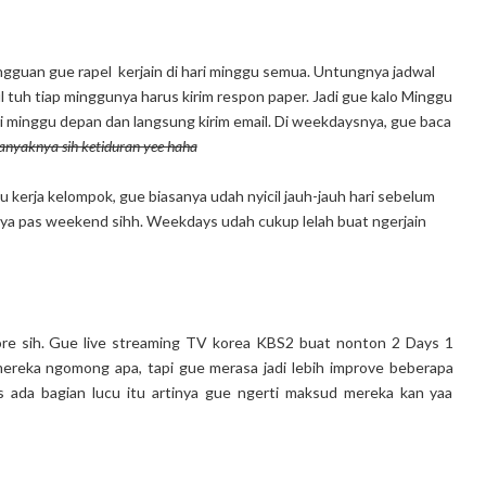
ingguan gue rapel kerjain di hari minggu semua. Untungnya jadwal
ul tuh tiap minggunya harus kirim respon paper. Jadi gue kalo Minggu
i minggu depan dan langsung kirim email. Di weekdaysnya, gue baca
anyaknya sih ketiduran yee haha
tau kerja kelompok, gue biasanya udah nyicil jauh-jauh hari sebelum
nnya pas weekend sihh. Weekdays udah cukup lelah buat ngerjain
 sore sih. Gue live streaming TV korea KBS2 buat nonton 2 Days 1
mereka ngomong apa, tapi gue merasa jadi lebih improve beberapa
s ada bagian lucu itu artinya gue ngerti maksud mereka kan yaa