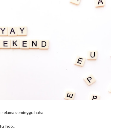
gu selama seminggu haha
u lhoo..