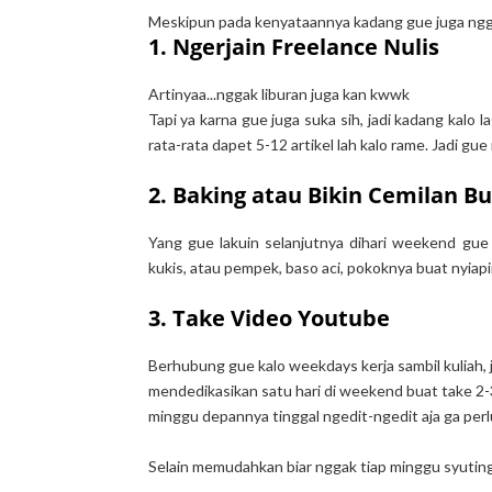
Meskipun pada kenyataannya kadang gue juga ng
1. Ngerjain Freelance Nulis
Artinyaa...nggak liburan juga kan kwwk
Tapi ya karna gue juga suka sih, jadi kadang kalo l
rata-rata dapet 5-12 artikel lah kalo rame. Jadi gue 
2. Baking atau Bikin Cemilan B
Yang gue lakuin selanjutnya dihari weekend gue
kukis, atau pempek, baso aci, pokoknya buat nyiap
3. Take Video Youtube
Berhubung gue kalo weekdays kerja sambil kuliah, ja
mendedikasikan satu hari di weekend buat take 2-3 
minggu depannya tinggal ngedit-ngedit aja ga perl
Selain memudahkan biar nggak tiap minggu syuting