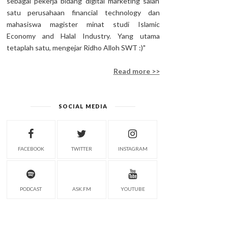
sebagai pekerja bidang digital marketing salah
satu perusahaan financial technology dan
mahasiswa magister minat studi Islamic
Economy and Halal Industry. Yang utama
tetaplah satu, mengejar Ridho Alloh SWT :)"
Read more >>
SOCIAL MEDIA
FACEBOOK
TWITTER
INSTAGRAM
PODCAST
ASK.FM
YOUTUBE