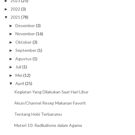
2023
(25)
►
2022
(3)
►
2021
(78)
▼
Desember
(3)
►
November
(16)
►
Oktober
(3)
►
September
(1)
►
Agustus
(1)
►
Juli
(1)
►
Mei
(12)
►
April
(25)
▼
Kegiatan Yang Dilakukan Saat Hari Libur
Akun/Channel Resep Makanan Favorit
Tentang Hobi Terbarumu
Materi 10: Radikalisme dalam Agama