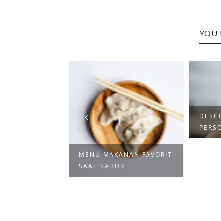
YOU 
DESC
PERS
 SAAT
MENU MAKANAN FAVORIT
 BUKA PUASA
SAAT SAHUR