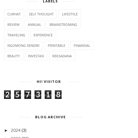
LABELS
CURHAT
SELF THOUGHT
LIFESTYLE
REVIEW
ANNUAL
BRAINSTROMING
TRAVELING
EXPERIENCE
NGOMONG SENDIRI
PRINTABLE
FINANSIAL
BEAUTY
INVESTASI
REKSADANA
HI! VISITOR
2
5
7
3
1
8
BLOG ARCHIVE
2024
(3)
►