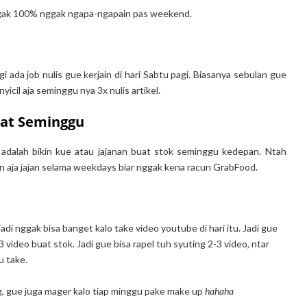
gak 100% nggak ngapa-ngapain pas weekend.
agi ada job nulis gue kerjain di hari Sabtu pagi. Biasanya sebulan gue
nyicil aja seminggu nya 3x nulis artikel.
uat Seminggu
 adalah bikin kue atau jajanan buat stok seminggu kedepan. Ntah
in aja jajan selama weekdays biar nggak kena racun GrabFood.
di nggak bisa banget kalo take video youtube di hari itu. Jadi gue
video buat stok. Jadi gue bisa rapel tuh syuting 2-3 video, ntar
u take.
, gue juga mager kalo tiap minggu pake make up
hahaha