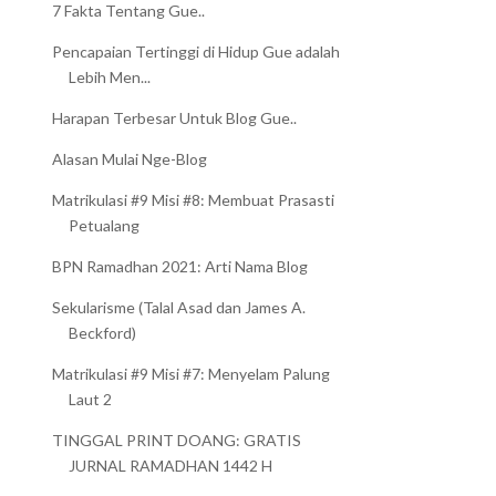
7 Fakta Tentang Gue..
Pencapaian Tertinggi di Hidup Gue adalah
Lebih Men...
Harapan Terbesar Untuk Blog Gue..
Alasan Mulai Nge-Blog
Matrikulasi #9 Misi #8: Membuat Prasasti
Petualang
BPN Ramadhan 2021: Arti Nama Blog
Sekularisme (Talal Asad dan James A.
Beckford)
MOMEN LEBARAN YANG
KUE LEBARAN YANG
PALING BERKESAN
WAJIB ADA DI RUMAH
Matrikulasi #9 Misi #7: Menyelam Palung
Laut 2
TINGGAL PRINT DOANG: GRATIS
JURNAL RAMADHAN 1442 H