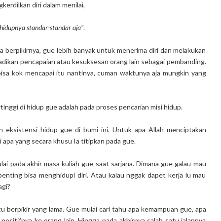
kerdilkan diri dalam menilai,
 hidupnya standar-standar aja"
.
berpikirnya, gue lebih banyak untuk menerima diri dan melakukan
dikan pencapaian atau kesuksesan orang lain sebagai pembanding.
a bisa kok mencapai itu nantinya, cuman waktunya aja mungkin yang
tinggi di hidup gue adalah pada proses pencarian misi hidup.
 eksistensi hidup gue di bumi ini. Untuk apa Allah menciptakan
 apa yang secara khusu Ia titipkan pada gue.
ai pada akhir masa kuliah gue saat sarjana. Dimana gue galau mau
enting bisa menghidupi diri. Atau kalau nggak dapet kerja lu mau
agi?
u berpikir yang lama. Gue mulai cari tahu apa kemampuan gue, apa
positifnya ke orang lain. Hingga pada akhirnya salah satu jalannya