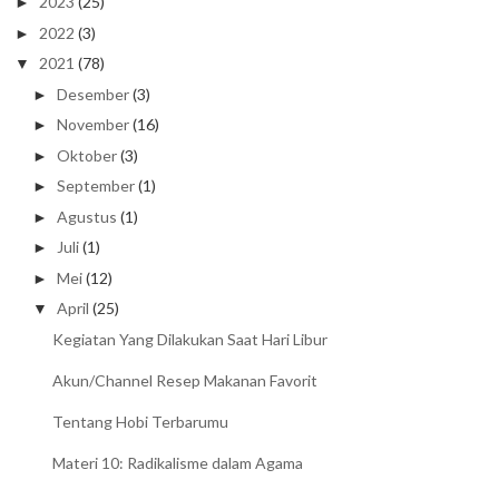
2023
(25)
►
2022
(3)
►
2021
(78)
▼
Desember
(3)
►
November
(16)
►
Oktober
(3)
►
September
(1)
►
Agustus
(1)
►
Juli
(1)
►
Mei
(12)
►
April
(25)
▼
Kegiatan Yang Dilakukan Saat Hari Libur
Akun/Channel Resep Makanan Favorit
Tentang Hobi Terbarumu
Materi 10: Radikalisme dalam Agama