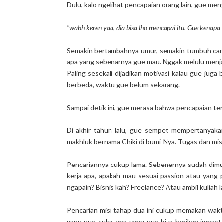
Dulu, kalo ngelihat pencapaian orang lain, gue meng
"wahh keren yaa, dia bisa lho mencapai itu. Gue kenapa
Semakin bertambahnya umur, semakin tumbuh cara 
apa yang sebenarnya gue mau. Nggak melulu menja
Paling sesekali dijadikan motivasi kalau gue jug
berbeda, waktu gue belum sekarang.
Sampai detik ini, gue merasa bahwa pencapaian ter
Di akhir tahun lalu, gue sempet mempertanyakan
makhluk bernama Chiki di bumi-Nya. Tugas dan misi
Pencariannya cukup lama. Sebenernya sudah dimul
kerja apa, apakah mau sesuai passion atau yang p
ngapain? Bisnis kah? Freelance? Atau ambil kuliah l
Pencarian misi tahap dua ini cukup memakan wakt
yang gue suka, apa yang gue bisa berikan impact 