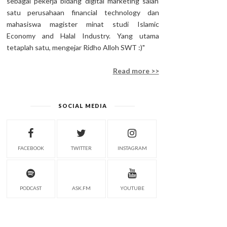
sebagai pekerja bidang digital marketing salah
satu perusahaan financial technology dan
mahasiswa magister minat studi Islamic
Economy and Halal Industry. Yang utama
tetaplah satu, mengejar Ridho Alloh SWT :)"
Read more >>
SOCIAL MEDIA
FACEBOOK
TWITTER
INSTAGRAM
PODCAST
ASK.FM
YOUTUBE