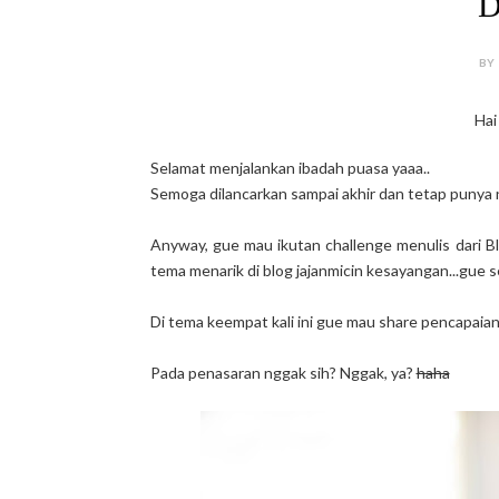
D
BY
Hai 
Selamat menjalankan ibadah puasa yaaa..
Semoga dilancarkan sampai akhir dan tetap punya 
Anyway, gue mau ikutan challenge menulis dari Bl
tema menarik di blog jajanmicin kesayangan...gue sen
Di tema keempat kali ini gue mau share pencapaian 
Pada penasaran nggak sih? Nggak, ya?
haha