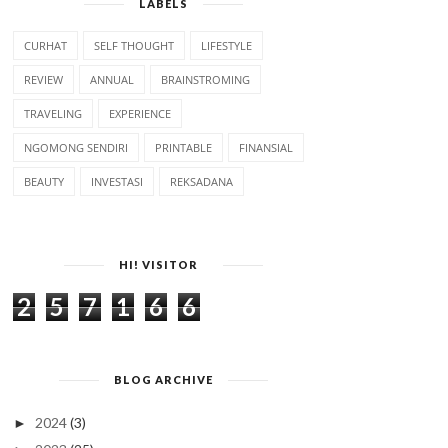
LABELS
CURHAT
SELF THOUGHT
LIFESTYLE
REVIEW
ANNUAL
BRAINSTROMING
TRAVELING
EXPERIENCE
NGOMONG SENDIRI
PRINTABLE
FINANSIAL
BEAUTY
INVESTASI
REKSADANA
HI! VISITOR
2
5
7
1
6
6
BLOG ARCHIVE
2024
(3)
►