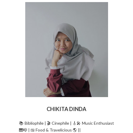
CHIKITA DINDA
📚 Bibliophile | 🎬 Cinephile | 🎸🎤 Music Enthusiast
🎹🎼 | 🍱 Food & Travelicious 🌎 ||