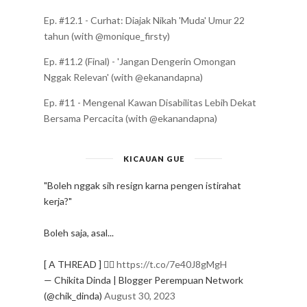
Ep. #12.1 - Curhat: Diajak Nikah 'Muda' Umur 22
tahun (with @monique_firsty)
Ep. #11.2 (Final) - 'Jangan Dengerin Omongan
Nggak Relevan' (with @ekanandapna)
Ep. #11 - Mengenal Kawan Disabilitas Lebih Dekat
Bersama Percacita (with @ekanandapna)
KICAUAN GUE
"Boleh nggak sih resign karna pengen istirahat
kerja?"
Boleh saja, asal...
[ A THREAD ] ✍🏻
https://t.co/7e40J8gMgH
— Chikita Dinda | Blogger Perempuan Network
(@chik_dinda)
August 30, 2023