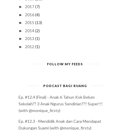
2017
(7)
►
2016
(4)
►
2015
(13)
►
2014
(2)
►
2013
(1)
►
2012
(1)
►
FOLLOW MY FEEDS
PODCAST BAGI RUANG
Ep. #12.4 (Final) - Anak 6 Tahun Kok Belum
Sekolah?? 3 Anak Ngurus Sendirian??? Super!!!
(with @monique_firsty)
Ep. #12.3 - Mendidik Anak dan Cara Mendapat
Dukungan Suami (with @monique_firsty)