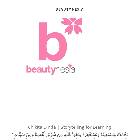
BEAUTYNESIA
Chikita Dinda | Storytelling for Learning
“نَحْمَدُهُ وَنَسْتَعِيْنُهُ وَنَسْتَغْفِرُهُ وَنَعُوْذُبِاللَّهِ مِنْ شُرُوْرِأَنْفُسِنَا وَمِنْ سَيِّئَاتِ