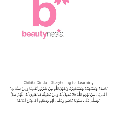
Chikita Dinda | Storytelling for Learning
“نَحْمَدُهُ وَنَسْتَعِيْنُهُ وَنَسْتَغْفِرُهُ وَنَعُوْذُبِاللَّهِ مِنْ شُرُوْرِأَنْفُسِنَا وَمِنْ سَيِّئَاتِ
أَعْمَالِنَا . مَنْ يَهْدِهِ اللَّهُ فَلاَ مُضِلَّ لَهُ وَمَنْ يُضْلِلْهُ فَلاَ هَادِيَ لَهُ اللّهُمَّ صَلِّ
وَسَلِّم عَلَى سَيِّدِنَا مُحَمَّدٍ وَعَلَىى اَلِهِ وَصَحْبِهِ أجْمَعِيْنَ أَمَّابَعْدُ”