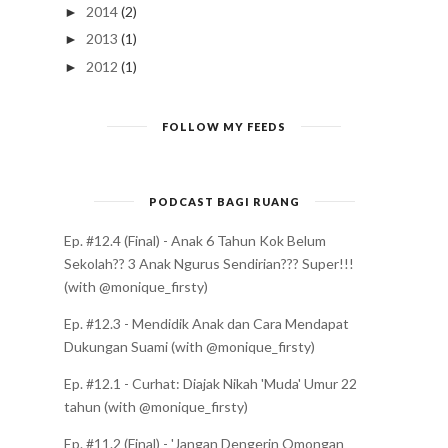
2014
(2)
►
2013
(1)
►
2012
(1)
►
FOLLOW MY FEEDS
PODCAST BAGI RUANG
Ep. #12.4 (Final) - Anak 6 Tahun Kok Belum
Sekolah?? 3 Anak Ngurus Sendirian??? Super!!!
(with @monique_firsty)
Ep. #12.3 - Mendidik Anak dan Cara Mendapat
Dukungan Suami (with @monique_firsty)
Ep. #12.1 - Curhat: Diajak Nikah 'Muda' Umur 22
tahun (with @monique_firsty)
Ep. #11.2 (Final) - 'Jangan Dengerin Omongan