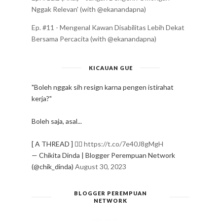
Nggak Relevan' (with @ekanandapna)
Ep. #11 - Mengenal Kawan Disabilitas Lebih Dekat
Bersama Percacita (with @ekanandapna)
KICAUAN GUE
"Boleh nggak sih resign karna pengen istirahat
kerja?"
Boleh saja, asal...
[ A THREAD ] ✍🏻
https://t.co/7e40J8gMgH
— Chikita Dinda | Blogger Perempuan Network
(@chik_dinda)
August 30, 2023
BLOGGER PEREMPUAN
NETWORK