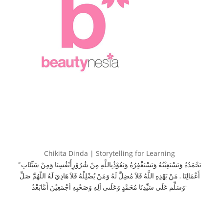
Chikita Dinda | Storytelling for Learning
“نَحْمَدُهُ وَنَسْتَعِيْنُهُ وَنَسْتَغْفِرُهُ وَنَعُوْذُبِاللَّهِ مِنْ شُرُوْرِأَنْفُسِنَا وَمِنْ سَيِّئَاتِ
أَعْمَالِنَا . مَنْ يَهْدِهِ اللَّهُ فَلاَ مُضِلَّ لَهُ وَمَنْ يُضْلِلْهُ فَلاَ هَادِيَ لَهُ اللّهُمَّ صَلِّ
وَسَلِّم عَلَى سَيِّدِنَا مُحَمَّدٍ وَعَلَىى اَلِهِ وَصَحْبِهِ أجْمَعِيْنَ أَمَّابَعْدُ”