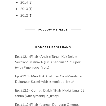
2014
(2)
►
2013
(1)
►
2012
(1)
►
FOLLOW MY FEEDS
PODCAST BAGI RUANG
Ep. #12.4 (Final) - Anak 6 Tahun Kok Belum
Sekolah?? 3 Anak Ngurus Sendirian??? Super!!!
(with @monique_firsty)
Ep. #12.3 - Mendidik Anak dan Cara Mendapat
Dukungan Suami (with @monique_firsty)
Ep. #12.1 - Curhat: Diajak Nikah 'Muda' Umur 22
tahun (with @monique_firsty)
Ep. #11.2 (Final) - 'Jangan Dengerin Omongan