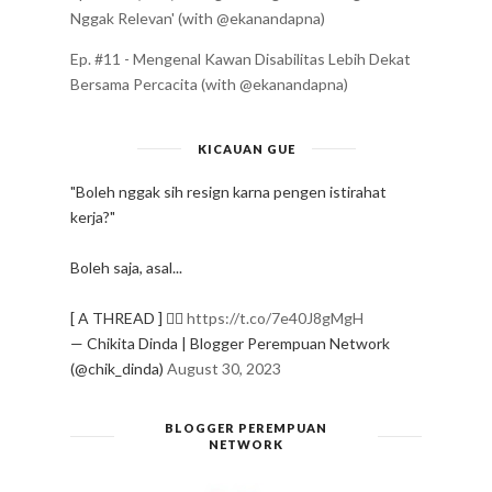
Nggak Relevan' (with @ekanandapna)
Ep. #11 - Mengenal Kawan Disabilitas Lebih Dekat
Bersama Percacita (with @ekanandapna)
KICAUAN GUE
"Boleh nggak sih resign karna pengen istirahat
kerja?"
Boleh saja, asal...
[ A THREAD ] ✍🏻
https://t.co/7e40J8gMgH
— Chikita Dinda | Blogger Perempuan Network
(@chik_dinda)
August 30, 2023
BLOGGER PEREMPUAN
NETWORK