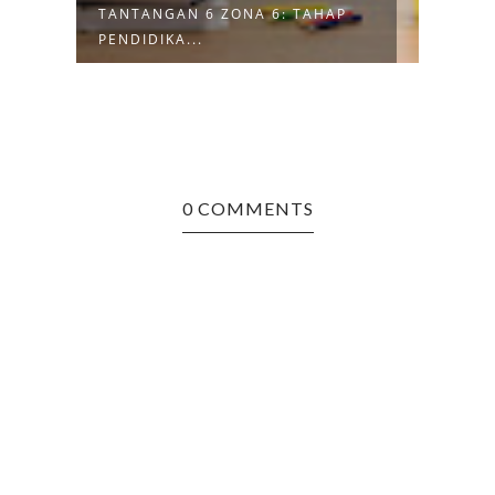
AI
TANTANGAN 6 ZONA 6: TAHAP
TANT
PENDIDIKA...
PEND
0 COMMENTS