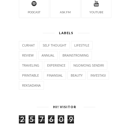
PODCAST
ASK.FM
YOUTUBE
LABELS
CURHAT
SELF THOUGHT
LIFESTYLE
REVIEW
ANNUAL
BRAINSTROMING
TRAVELING
EXPERIENCE
NGOMONG SENDIRI
PRINTABLE
FINANSIAL
BEAUTY
INVESTASI
REKSADANA
HI! VISITOR
2
5
7
6
0
9