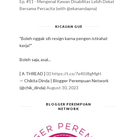
Ep. #11 - Mengenal Kawan Disabilitas Lebih Dekat
Bersama Percacita (with @ekanandapna)
KICAUAN GUE
"Boleh nggak sih resign karna pengen istirahat
kerja?"
Boleh saja, asal...
[ A THREAD ] ✍🏻
https://t.co/7e40J8gMgH
— Chikita Dinda | Blogger Perempuan Network
(@chik_dinda)
August 30, 2023
BLOGGER PEREMPUAN
NETWORK