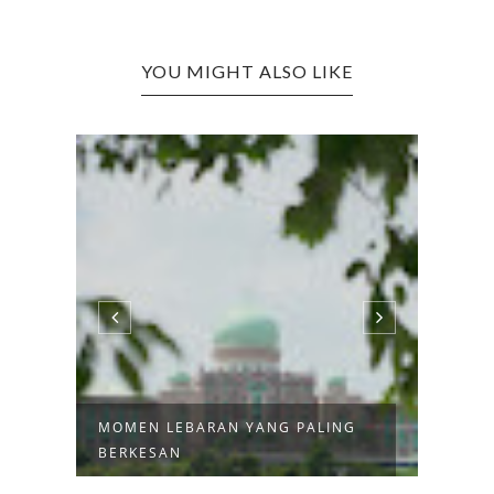
YOU MIGHT ALSO LIKE
G
KUE LEBARAN YANG WAJIB ADA
RUTI
DI RUMAH
BUKA