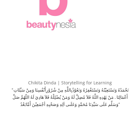
Chikita Dinda | Storytelling for Learning
“نَحْمَدُهُ وَنَسْتَعِيْنُهُ وَنَسْتَغْفِرُهُ وَنَعُوْذُبِاللَّهِ مِنْ شُرُوْرِأَنْفُسِنَا وَمِنْ سَيِّئَاتِ
أَعْمَالِنَا . مَنْ يَهْدِهِ اللَّهُ فَلاَ مُضِلَّ لَهُ وَمَنْ يُضْلِلْهُ فَلاَ هَادِيَ لَهُ اللّهُمَّ صَلِّ
وَسَلِّم عَلَى سَيِّدِنَا مُحَمَّدٍ وَعَلَىى اَلِهِ وَصَحْبِهِ أجْمَعِيْنَ أَمَّابَعْدُ”