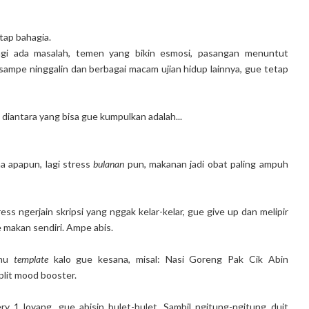
tap bahagia.
lagi ada masalah, temen yang bikin esmosi, pasangan menuntut
ampe ninggalin dan berbagai macam ujian hidup lainnya, gue tetap
 diantara yang bisa gue kumpulkan adalah...
a apapun, lagi stress
bulanan
pun, makanan jadi obat paling ampuh
s ngerjain skripsi yang nggak kelar-kelar, gue give up dan melipir
e makan sendiri. Ampe abis.
enu
template
kalo gue kesana, misal: Nasi Goreng Pak Cik Abin
lit mood booster.
y 1 loyang, gue abisin bulet-bulet. Sambil ngitung-ngitung duit