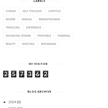
LABELS
CURHAT
SELF THOUGHT
LIFESTYLE
REVIEW
ANNUAL
BRAINSTROMING
TRAVELING
EXPERIENCE
NGOMONG SENDIRI
PRINTABLE
FINANSIAL
BEAUTY
INVESTASI
REKSADANA
HI! VISITOR
2
5
7
3
6
2
BLOG ARCHIVE
2024
(3)
►