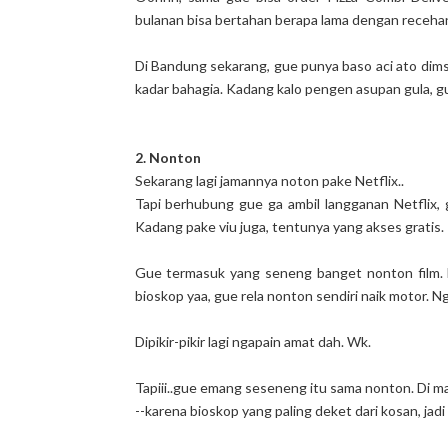
bulanan bisa bertahan berapa lama dengan recehan 
Di Bandung sekarang, gue punya baso aci ato dim
kadar bahagia. Kadang kalo pengen asupan gula, gu
2. Nonton
Sekarang lagi jamannya noton pake Netflix..
Tapi berhubung gue ga ambil langganan Netflix, g
Kadang pake viu juga, tentunya yang akses gratis.
Gue termasuk yang seneng banget nonton film. 
bioskop yaa, gue rela nonton sendiri naik motor. N
Dipikir-pikir lagi ngapain amat dah. Wk.
Tapiii..gue emang seseneng itu sama nonton. Di m
--karena bioskop yang paling deket dari kosan, jadi