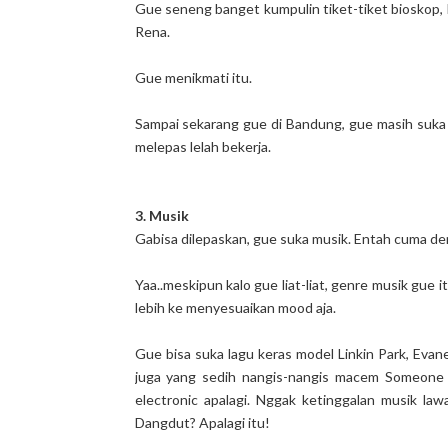
Gue seneng banget kumpulin tiket-tiket bioskop, 
Rena.
Gue menikmati itu.
Sampai sekarang gue di Bandung, gue masih suk
melepas lelah bekerja.
3. Musik
Gabisa dilepaskan, gue suka musik. Entah cuma den
Yaa..meskipun kalo gue liat-liat, genre musik gue
lebih ke menyesuaikan mood aja.
Gue bisa suka lagu keras model Linkin Park, Eva
juga yang sedih nangis-nangis macem Someone 
electronic apalagi. Nggak ketinggalan musik l
Dangdut? Apalagi itu!