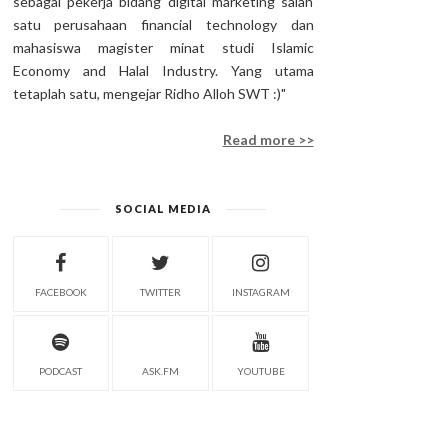
sebagai pekerja bidang digital marketing salah
satu perusahaan financial technology dan
mahasiswa magister minat studi Islamic
Economy and Halal Industry. Yang utama
tetaplah satu, mengejar Ridho Alloh SWT :)"
Read more >>
SOCIAL MEDIA
FACEBOOK
TWITTER
INSTAGRAM
PODCAST
ASK.FM
YOUTUBE