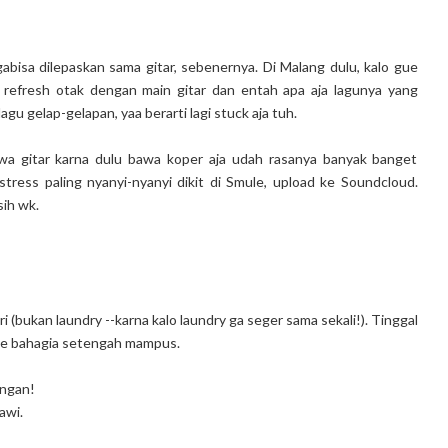
bisa dilepaskan sama gitar, sebenernya. Di Malang dulu, kalo gue
i refresh otak dengan main gitar dan entah apa aja lagunya yang
agu gelap-gelapan, yaa berarti lagi stuck aja tuh.
wa gitar karna dulu bawa koper aja udah rasanya banyak banget
stress paling nyanyi-nyanyi dikit di Smule, upload ke Soundcloud.
sih wk.
i (bukan laundry --karna kalo laundry ga seger sama sekali!). Tinggal
gue bahagia setengah mampus.
engan!
awi.