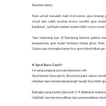
Random abiez.
Kalo untuk masalah main instrumen, gue emang ga
stuck dan udah pusing stress sendiri, gue mula
kepikiran. Jadi kalo malem-malem bikin story cover l
Tapi sekarang pas di Bandung karena gabisa ba
bawaannya, gue mulai terbiasa tanpa gitar. Kalo 
Gatau yaa tetangka kamar kos gue keberisikan ga 
4. Sprei Baru Ganti!
Ini yang pegang puncak klasemen sih.
Sprei kamar baru ganti, dicucinya pake sabun sendir
rebahan dan memandang langit-langit bisa bikin 
Bahagia yang kombo jika poin 1-4 dilakukan bebar
Udahlah,
bye bye
kesedihan dan permasalahan duni