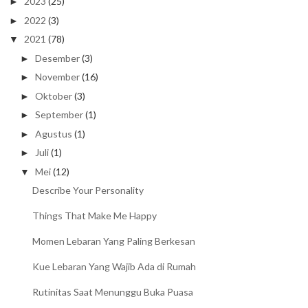
2023
(25)
►
2022
(3)
►
2021
(78)
▼
Desember
(3)
►
November
(16)
►
Oktober
(3)
►
September
(1)
►
Agustus
(1)
►
Juli
(1)
►
Mei
(12)
▼
Describe Your Personality
Things That Make Me Happy
Momen Lebaran Yang Paling Berkesan
Kue Lebaran Yang Wajib Ada di Rumah
Rutinitas Saat Menunggu Buka Puasa