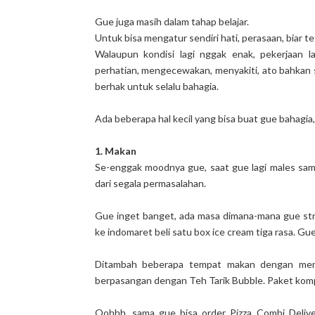
Gue juga masih dalam tahap belajar.
Untuk bisa mengatur sendiri hati, perasaan, biar te
Walaupun kondisi lagi nggak enak, pekerjaan 
perhatian, mengecewakan, menyakiti, ato bahkan s
berhak untuk selalu bahagia.
Ada beberapa hal kecil yang bisa buat gue bahagia,
1. Makan
Se-enggak moodnya gue, saat gue lagi males sam
dari segala permasalahan.
Gue inget banget, ada masa dimana-mana gue stres
ke indomaret beli satu box ice cream tiga rasa. Gu
Ditambah beberapa tempat makan dengan m
berpasangan dengan Teh Tarik Bubble. Paket komp
Oohhh, sama gue bisa order Pizza Combi Deliver