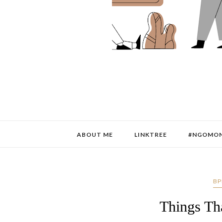
ABOUT ME
LINKTREE
#NGOMON
BP
Things T