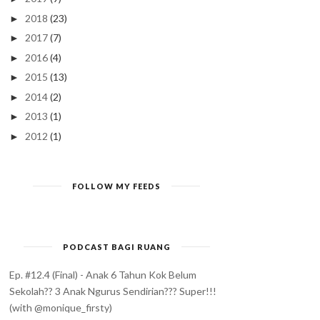
2018
(23)
►
2017
(7)
►
2016
(4)
►
2015
(13)
►
2014
(2)
►
2013
(1)
►
2012
(1)
►
FOLLOW MY FEEDS
PODCAST BAGI RUANG
Ep. #12.4 (Final) - Anak 6 Tahun Kok Belum
Sekolah?? 3 Anak Ngurus Sendirian??? Super!!!
(with @monique_firsty)