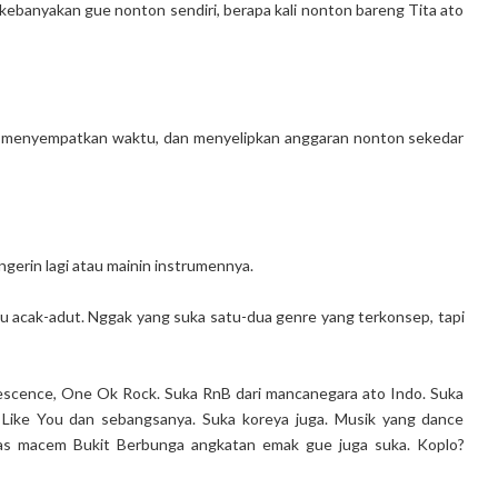
kebanyakan gue nonton sendiri, berapa kali nonton bareng Tita ato
a menyempatkan waktu, dan menyelipkan anggaran nonton sekedar
gerin lagi atau mainin instrumennya.
 itu acak-adut. Nggak yang suka satu-dua genre yang terkonsep, tapi
nescence, One Ok Rock. Suka RnB dari mancanegara ato Indo. Suka
Like You dan sebangsanya. Suka koreya juga. Musik yang dance
awas macem Bukit Berbunga angkatan emak gue juga suka. Koplo?