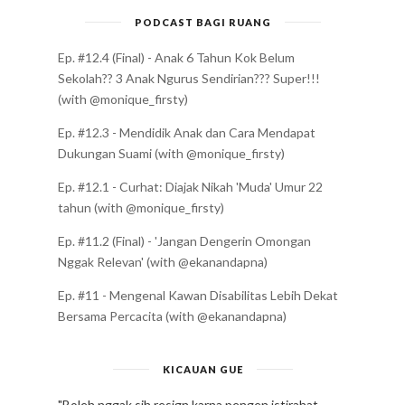
PODCAST BAGI RUANG
Ep. #12.4 (Final) - Anak 6 Tahun Kok Belum
Sekolah?? 3 Anak Ngurus Sendirian??? Super!!!
(with @monique_firsty)
Ep. #12.3 - Mendidik Anak dan Cara Mendapat
Dukungan Suami (with @monique_firsty)
Ep. #12.1 - Curhat: Diajak Nikah 'Muda' Umur 22
tahun (with @monique_firsty)
Ep. #11.2 (Final) - 'Jangan Dengerin Omongan
Nggak Relevan' (with @ekanandapna)
Ep. #11 - Mengenal Kawan Disabilitas Lebih Dekat
Bersama Percacita (with @ekanandapna)
KICAUAN GUE
"Boleh nggak sih resign karna pengen istirahat