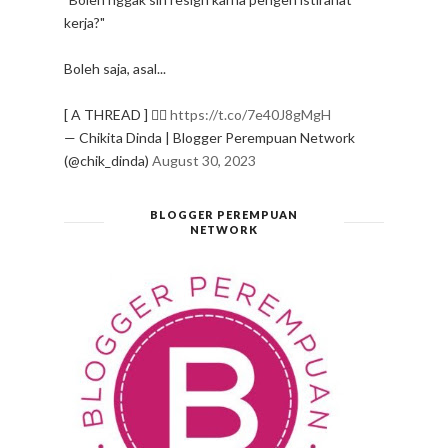
kerja?"
Boleh saja, asal...
[ A THREAD ] ✍🏻
https://t.co/7e40J8gMgH
— Chikita Dinda | Blogger Perempuan Network
(@chik_dinda)
August 30, 2023
BLOGGER PEREMPUAN
NETWORK