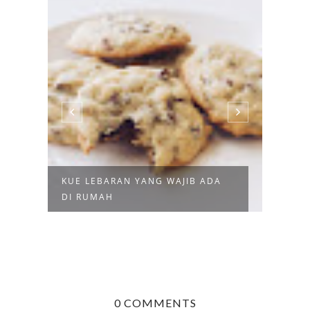
KUE LEBARAN YANG WAJIB ADA
RUTI
DI RUMAH
BUKA
0 COMMENTS