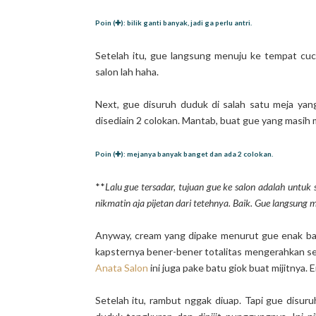
Poin (✚): bilik ganti banyak, jadi ga perlu antri.
Setelah itu, gue langsung menuju ke tempat cuci
salon lah haha.
Next, gue disuruh duduk di salah satu meja yan
disediain 2 colokan. Mantab, buat gue yang masih m
Poin (✚): mejanya banyak banget dan ada 2 colokan.
**
Lalu gue tersadar, tujuan gue ke salon adalah untuk s
nikmatin aja pijetan dari tetehnya. Baik. Gue langsung
Anyway, cream yang dipake menurut gue enak ban
kapsternya bener-bener totalitas mengerahkan seg
Anata Salon
ini juga pake batu giok buat mijitnya.
Setelah itu, rambut nggak diuap. Tapi gue disuru