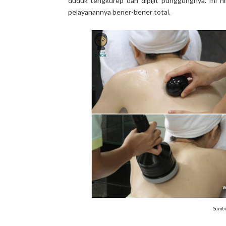
duduk tengkurep dan dipijit punggungnya. Ini 
pelayanannya bener-bener total.
Sumbe