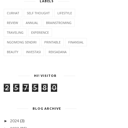
LABELS
CURHAT
SELF THOUGHT
LIFESTYLE
REVIEW
ANNUAL
BRAINSTROMING
TRAVELING
EXPERIENCE
NGOMONG SENDIRI
PRINTABLE
FINANSIAL
BEAUTY
INVESTASI
REKSADANA
HI! VISITOR
2
5
7
5
8
0
BLOG ARCHIVE
2024
(3)
►