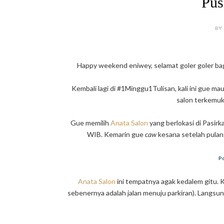
Pus
BY
Happy weekend eniwey, selamat goler goler ba
Kembali lagi di #1Minggu1Tulisan, kali ini gue m
salon terkemuk
Gue memilih
Anata Salon
yang berlokasi di Pasirk
WIB. Kemarin gue
caw
kesana setelah pulan
Po
Anata Salon
ini tempatnya agak kedalem gitu. 
sebenernya adalah jalan menuju parkiran). Langsun