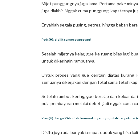
Mijet punggungnya juga lama. Pertama pake minyak 
juga diakhir. Nggak cuma punggung, kapsternya jug
Enyahlah segala pusing, setres, hingga beban bera
Poin(✚): dipijit sampe punggung!
Setelah mijetnya kelar, gue ke ruang bilas lagi b
untuk dikeringin rambutnya.
Untuk proses yang gue ceritain diatas kurang 
semuanya dikerjakan dengan total sama teteh kap
Setelah rambut kering, gue bersiap dan keluar da
pula pembayaran melalui debet, jadi nggak cuma cas
Poin(✚): harga 99rb udah termasuk ngeringin, udah harga total (
Disitu juga ada banyak tempat duduk yang bisa kal