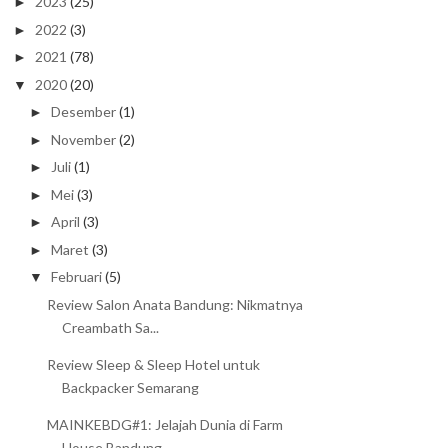
2023
(25)
►
2022
(3)
►
2021
(78)
►
2020
(20)
▼
Desember
(1)
►
November
(2)
►
Juli
(1)
►
Mei
(3)
►
April
(3)
►
Maret
(3)
►
Februari
(5)
▼
Review Salon Anata Bandung: Nikmatnya
Creambath Sa...
Review Sleep & Sleep Hotel untuk
Backpacker Semarang
MAINKEBDG#1: Jelajah Dunia di Farm
House Bandung