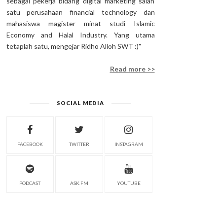
sebagai pekerja bidang digital marketing salah
satu perusahaan financial technology dan
mahasiswa magister minat studi Islamic
Economy and Halal Industry. Yang utama
tetaplah satu, mengejar Ridho Alloh SWT :)"
Read more >>
SOCIAL MEDIA
FACEBOOK
TWITTER
INSTAGRAM
PODCAST
ASK.FM
YOUTUBE