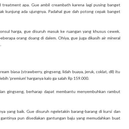
il treatment apa. Gue ambil creambath karena lagi pusing banget
 tak kunjung ada ujungnya. Padahal gue dah potong cepak banget
 konsul harga, gue disuruh masuk ke ruangan yang khusus cewek.
berapa orang doang di dalem. Ohiya, gue juga dikasih air mineral
.
am biasa (strawberry, gingseng, lidah buaya, jeruk, coklat, dll) itu
ebih 'premium' harganya kalo ga salah Rp 159.000.
arian gingseng, berharap dapat membantu menyembuhkan rambut
ya yang baik. Gue disuruh ngeletakin barang-barang di kursi dan
g gantinya pun disediakan gantungan baju yang memudahkan buat