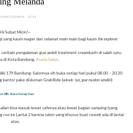
ing Melanda
 CHIKITADINDA - 22.43
Hi Sobat Micin!~
gi yang kaum mager dan selamat main main bagi kaum
the explorer
.
au ceritain pengalaman gue ambil treatment creambath di salah satu
a di Kota Bandung,
Anata Salon
.
aliki 179 Bandung. Salonnya sih buka setiap hari pukul 08.00 – 20.30
g kantor pake diskonan GrabRide (
wkwk- iye, gue nyalon sendiri
)
in (✚): Buka Setiap Hari
Kalian bisa masuk lewat cafenya atau lewat bagian samping (yang
g cus ke Lantai 2 karena salon yang khusus buat cewek ada di lantai
atas.