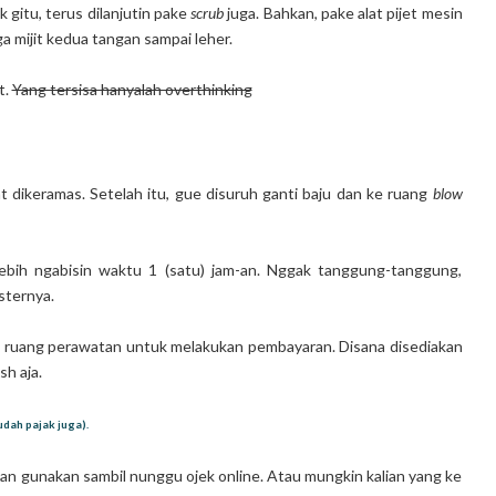
gitu, terus dilanjutin pake
scrub
juga. Bahkan, pake alat pijet mesin
a mijit kedua tangan sampai leher.
t.
Yang tersisa hanyalah overthinking
uat dikeramas. Setelah itu, gue disuruh ganti baju dan ke ruang
blow
lebih ngabisin waktu 1 (satu) jam-an. Nggak tanggung-tanggung,
sternya.
ri ruang perawatan untuk melakukan pembayaran. Disana disediakan
h aja.
udah pajak juga).
ian gunakan sambil nunggu ojek online. Atau mungkin kalian yang ke