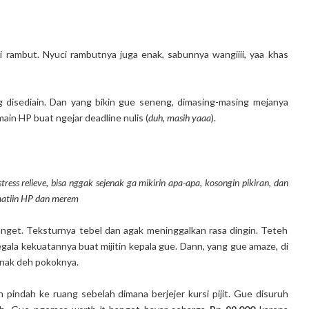
 rambut. Nyuci rambutnya juga enak, sabunnya wangiiii, yaa khas
g disediain. Dan yang bikin gue seneng, dimasing-masing mejanya
ain HP buat ngejar deadline nulis (
duh, masih yaaa
).
tress relieve, bisa nggak sejenak ga mikirin apa-apa, kosongin pikiran, dan
 matiin HP dan merem
get. Teksturnya tebel dan agak meninggalkan rasa dingin. Teteh
ala kekuatannya buat mijitin kepala gue. Dann, yang gue amaze, di
 Enak deh pokoknya.
h pindah ke ruang sebelah dimana berjejer kursi pijit. Gue disuruh