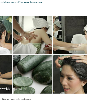
nya khusus cewek! Ini yang terpenting.
r Gambar: www.salonanata.com