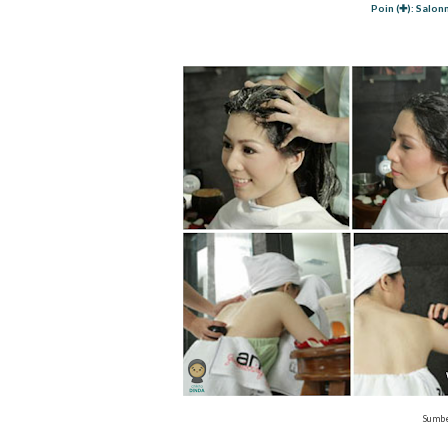
Poin (✚): Salon
Sumbe