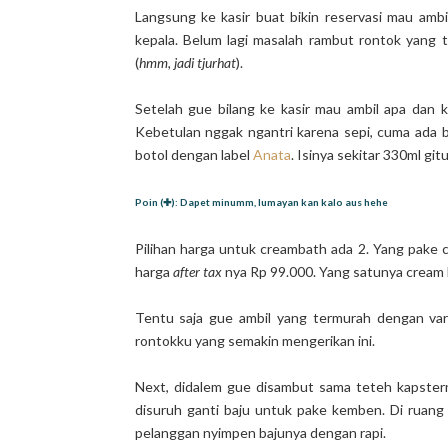
Langsung ke kasir buat bikin reservasi mau amb
kepala. Belum lagi masalah rambut rontok yang
(
hmm, jadi tjurhat
).
Setelah gue bilang ke kasir mau ambil apa dan
Kebetulan nggak ngantri karena sepi, cuma ada be
botol dengan label
Anata
. Isinya sekitar 330ml gitu
Poin (✚): Dapet minumm, lumayan kan kalo aus hehe
Pilihan harga untuk creambath ada 2. Yang pake cre
harga
after tax
nya Rp 99.000. Yang satunya cream l
Tentu saja gue ambil yang termurah dengan v
rontokku yang semakin mengerikan ini.
Next, didalem gue disambut sama teteh kapstern
disuruh ganti baju untuk pake kemben. Di ruan
pelanggan nyimpen bajunya dengan rapi.