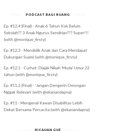
PODCAST BAGI RUANG
Ep. #12.4 (Final) - Anak 6 Tahun Kok Belum
Sekolah?? 3 Anak Ngurus Sendirian??? Super!!!
(with @monique_firsty)
Ep. #12.3 - Mendidik Anak dan Cara Mendapat
Dukungan Suami (with @monique_firsty)
Ep. #12.1 - Curhat: Diajak Nikah 'Muda' Umur 22
tahun (with @monique_firsty)
Ep. #11.2 (Final) - 'Jangan Dengerin Omongan
Nggak Relevan' (with @ekanandapna)
Ep. #11 - Mengenal Kawan Disabilitas Lebih
Dekat Bersama Percacita (with @ekanandapna)
KICAUAN GUE