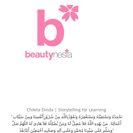
Chikita Dinda | Storytelling for Learning
“نَحْمَدُهُ وَنَسْتَعِيْنُهُ وَنَسْتَغْفِرُهُ وَنَعُوْذُبِاللَّهِ مِنْ شُرُوْرِأَنْفُسِنَا وَمِنْ سَيِّئَاتِ
أَعْمَالِنَا . مَنْ يَهْدِهِ اللَّهُ فَلاَ مُضِلَّ لَهُ وَمَنْ يُضْلِلْهُ فَلاَ هَادِيَ لَهُ اللّهُمَّ صَلِّ
وَسَلِّم عَلَى سَيِّدِنَا مُحَمَّدٍ وَعَلَىى اَلِهِ وَصَحْبِهِ أجْمَعِيْنَ أَمَّابَعْدُ”