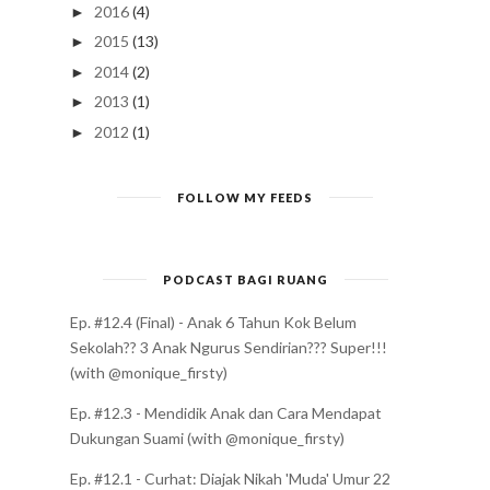
2016
(4)
►
2015
(13)
►
2014
(2)
►
2013
(1)
►
2012
(1)
►
FOLLOW MY FEEDS
PODCAST BAGI RUANG
Ep. #12.4 (Final) - Anak 6 Tahun Kok Belum
Sekolah?? 3 Anak Ngurus Sendirian??? Super!!!
(with @monique_firsty)
Ep. #12.3 - Mendidik Anak dan Cara Mendapat
Dukungan Suami (with @monique_firsty)
Ep. #12.1 - Curhat: Diajak Nikah 'Muda' Umur 22