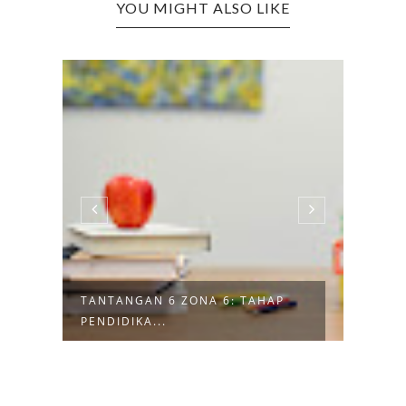
YOU MIGHT ALSO LIKE
TANTANGAN 6 ZONA 6: TAHAP
TANT
PENDIDIKA...
PEND