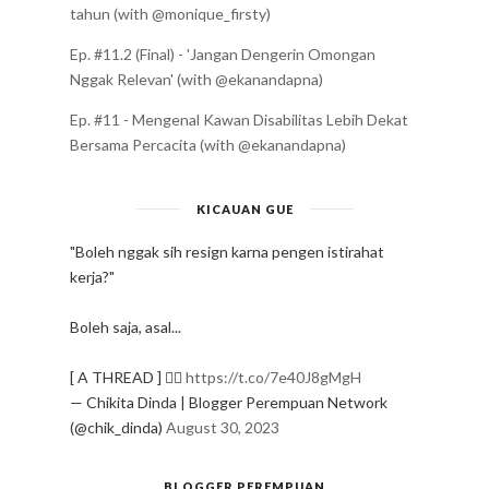
tahun (with @monique_firsty)
Ep. #11.2 (Final) - 'Jangan Dengerin Omongan
Nggak Relevan' (with @ekanandapna)
Ep. #11 - Mengenal Kawan Disabilitas Lebih Dekat
Bersama Percacita (with @ekanandapna)
KICAUAN GUE
"Boleh nggak sih resign karna pengen istirahat
kerja?"
Boleh saja, asal...
[ A THREAD ] ✍🏻
https://t.co/7e40J8gMgH
— Chikita Dinda | Blogger Perempuan Network
(@chik_dinda)
August 30, 2023
BLOGGER PEREMPUAN