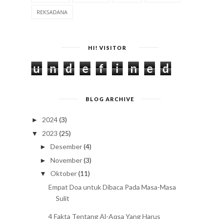
REKSADANA
HI! VISITOR
u
n
d
e
f
i
n
e
d
BLOG ARCHIVE
2024
(3)
►
2023
(25)
▼
Desember
(4)
►
November
(3)
►
Oktober
(11)
▼
Empat Doa untuk Dibaca Pada Masa-Masa
Sulit
4 Fakta Tentang Al-Aqsa Yang Harus