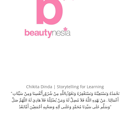
Chikita Dinda | Storytelling for Learning
“نَحْمَدُهُ وَنَسْتَعِيْنُهُ وَنَسْتَغْفِرُهُ وَنَعُوْذُبِاللَّهِ مِنْ شُرُوْرِأَنْفُسِنَا وَمِنْ سَيِّئَاتِ
أَعْمَالِنَا . مَنْ يَهْدِهِ اللَّهُ فَلاَ مُضِلَّ لَهُ وَمَنْ يُضْلِلْهُ فَلاَ هَادِيَ لَهُ اللّهُمَّ صَلِّ
وَسَلِّم عَلَى سَيِّدِنَا مُحَمَّدٍ وَعَلَىى اَلِهِ وَصَحْبِهِ أجْمَعِيْنَ أَمَّابَعْدُ”