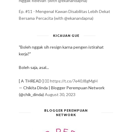
Nggak Relevan' (with @ekanandapna)
Ep. #11 - Mengenal Kawan Disabilitas Lebih Dekat
Bersama Percacita (with @ekanandapna)
KICAUAN GUE
"Boleh nggak sih resign karna pengen istirahat
kerja?"
Boleh saja, asal...
[ A THREAD ] ✍🏻
https://t.co/7e40J8gMgH
— Chikita Dinda | Blogger Perempuan Network
(@chik_dinda)
August 30, 2023
BLOGGER PEREMPUAN
NETWORK