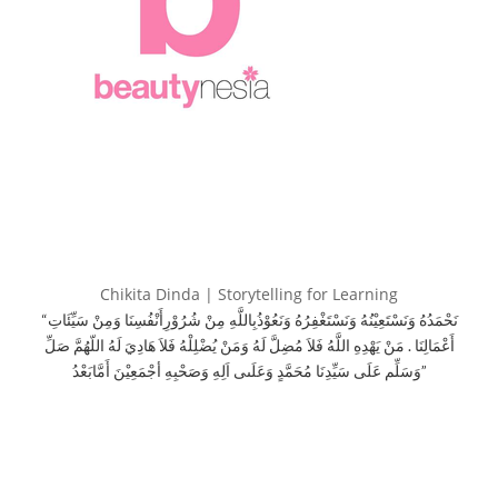
Chikita Dinda | Storytelling for Learning
“نَحْمَدُهُ وَنَسْتَعِيْنُهُ وَنَسْتَغْفِرُهُ وَنَعُوْذُبِاللَّهِ مِنْ شُرُوْرِأَنْفُسِنَا وَمِنْ سَيِّئَاتِ
أَعْمَالِنَا . مَنْ يَهْدِهِ اللَّهُ فَلاَ مُضِلَّ لَهُ وَمَنْ يُضْلِلْهُ فَلاَ هَادِيَ لَهُ اللّهُمَّ صَلِّ
وَسَلِّم عَلَى سَيِّدِنَا مُحَمَّدٍ وَعَلَىى اَلِهِ وَصَحْبِهِ أجْمَعِيْنَ أَمَّابَعْدُ”