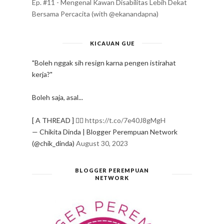
Ep. #11 - Mengenal Kawan Disabilitas Lebih Dekat
Bersama Percacita (with @ekanandapna)
KICAUAN GUE
"Boleh nggak sih resign karna pengen istirahat
kerja?"
Boleh saja, asal...
[ A THREAD ] ✍🏻
https://t.co/7e40J8gMgH
— Chikita Dinda | Blogger Perempuan Network
(@chik_dinda)
August 30, 2023
BLOGGER PEREMPUAN
NETWORK