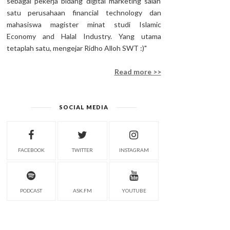
sebagai pekerja bidang digital marketing salah
satu perusahaan financial technology dan
mahasiswa magister minat studi Islamic
Economy and Halal Industry. Yang utama
tetaplah satu, mengejar Ridho Alloh SWT :)"
Read more >>
SOCIAL MEDIA
FACEBOOK
TWITTER
INSTAGRAM
PODCAST
ASK.FM
YOUTUBE