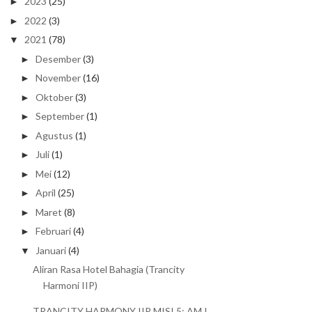
2023
(25)
►
2022
(3)
►
2021
(78)
▼
Desember
(3)
►
November
(16)
►
Oktober
(3)
►
September
(1)
►
Agustus
(1)
►
Juli
(1)
►
Mei
(12)
►
April
(25)
►
Maret
(8)
►
Februari
(4)
►
Januari
(4)
▼
Aliran Rasa Hotel Bahagia (Trancity
Harmoni IIP)
TRANCITY HARMONY IIP MISI 5: AM I