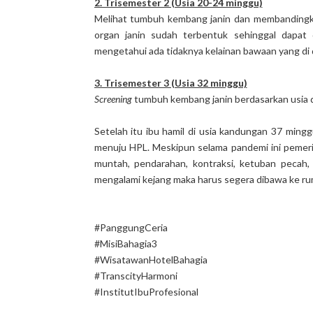
2. Trisemester 2 (Usia 20-24 minggu)
Melihat tumbuh kembang janin dan membandingka
organ janin sudah terbentuk sehinggal dapat 
mengetahui ada tidaknya kelainan bawaan yang di d
3. Trisemester 3 (Usia 32 minggu)
Screening
tumbuh kembang janin berdasarkan usia d
Setelah itu ibu hamil di usia kandungan 37 min
menuju HPL. Meskipun selama pandemi ini pemerik
muntah, pendarahan, kontraksi, ketuban pecah, t
mengalami kejang maka harus segera dibawa ke rum
#PanggungCeria
#MisiBahagia3
#WisatawanHotelBahagia
#TranscityHarmoni
#InstitutIbuProfesional