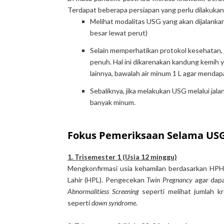
Terdapat beberapa persiapan yang perlu dilakukan 
Melihat modalitas USG yang akan dijalankan
besar lewat perut)
Selain memperhatikan protokol kesehatan,
penuh. Hal ini dikarenakan kandung kemih
lainnya, bawalah air minum 1 L agar mendap
Sebaliknya, jika melakukan USG melalui jal
banyak minum.
Fokus Pemeriksaan Selama US
1. Trisemester 1 (Usia 12 minggu)
Mengkonfirmasi usia kehamilan berdasarkan HPH
Lahir (HPL). Pengecekan
Twin Pregnancy
agar dapa
Abnormalitiess Screening
seperti melihat jumlah k
seperti
down syndrome
.