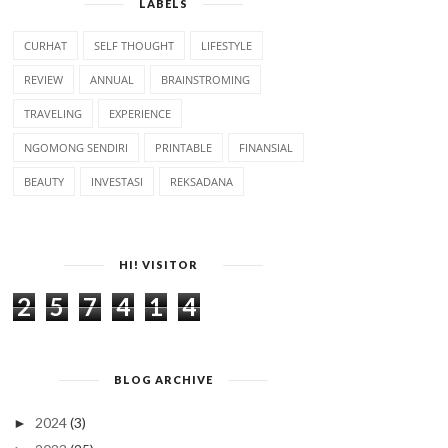
LABELS
CURHAT
SELF THOUGHT
LIFESTYLE
REVIEW
ANNUAL
BRAINSTROMING
TRAVELING
EXPERIENCE
NGOMONG SENDIRI
PRINTABLE
FINANSIAL
BEAUTY
INVESTASI
REKSADANA
HI! VISITOR
2
5
7
4
1
4
BLOG ARCHIVE
2024
(3)
►