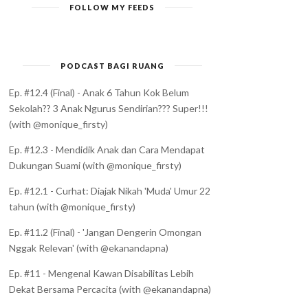
FOLLOW MY FEEDS
PODCAST BAGI RUANG
Ep. #12.4 (Final) - Anak 6 Tahun Kok Belum
Sekolah?? 3 Anak Ngurus Sendirian??? Super!!!
(with @monique_firsty)
Ep. #12.3 - Mendidik Anak dan Cara Mendapat
Dukungan Suami (with @monique_firsty)
Ep. #12.1 - Curhat: Diajak Nikah 'Muda' Umur 22
tahun (with @monique_firsty)
Ep. #11.2 (Final) - 'Jangan Dengerin Omongan
Nggak Relevan' (with @ekanandapna)
Ep. #11 - Mengenal Kawan Disabilitas Lebih
Dekat Bersama Percacita (with @ekanandapna)