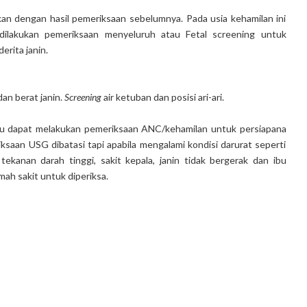
n dengan hasil pemeriksaan sebelumnya. Pada usia kehamilan ini
dilakukan pemeriksaan menyeluruh atau Fetal screening untuk
erita janin.
an berat janin.
Screening
air ketuban dan posisi ari-ari.
ggu dapat melakukan pemeriksaan ANC/kehamilan untuk persiapana
saan USG dibatasi tapi apabila mengalami kondisi darurat seperti
ekanan darah tinggi, sakit kepala, janin tidak bergerak dan ibu
ah sakit untuk diperiksa.