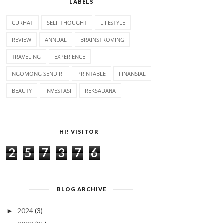
LABELS
CURHAT
SELF THOUGHT
LIFESTYLE
REVIEW
ANNUAL
BRAINSTROMING
TRAVELING
EXPERIENCE
NGOMONG SENDIRI
PRINTABLE
FINANSIAL
BEAUTY
INVESTASI
REKSADANA
HI! VISITOR
2
5
7
3
7
6
BLOG ARCHIVE
2024
(3)
►