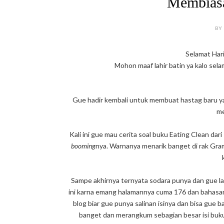
Membias
BY
Selamat Hari
Mohon maaf lahir batin ya kalo sel
Gue hadir kembali untuk membuat hastag baru ya
me
Kali ini gue mau cerita soal buku Eating Clean da
booming
nya. Warnanya menarik banget di rak Gram
Sampe akhirnya ternyata sodara punya dan gue l
ini karna emang halamannya cuma 176 dan bahasany
blog biar gue punya salinan isinya dan bisa gue ba
banget dan merangkum sebagian besar isi buku