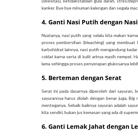
(obesitas), ketidakstabilan gula darah, stres/de
kanker. Bye bye minuman kalengan dan segala maca
4. Ganti Nasi Putih dengan Nas
Nyatanya, nasi putih yang selalu kita makan karn
proses pembersihan (bleaching) yang membuat kul
karbohidrat lainnya, nasi putih mengandung kadar g
coklat karna serta di kulit arinya masih nempel. H
lama sehingga proses penyerapan glukosanya lebih
5. Berteman dengan Serat
Serat ini pada dasarnya diperoleh dari sayuran, b
sayurannya harus diolah dengan benar juga. Big 
menteganya. Sebaik-baiknya sayuran adalah say
kita sendiri, bukan jus kemasan yang ada di super
6. Ganti Lemak Jahat dengan L