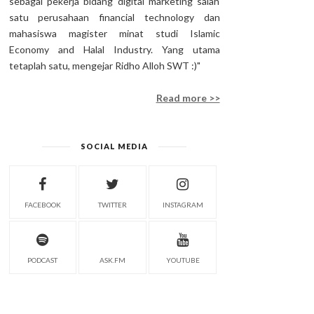
sebagai pekerja bidang digital marketing salah
satu perusahaan financial technology dan
mahasiswa magister minat studi Islamic
Economy and Halal Industry. Yang utama
tetaplah satu, mengejar Ridho Alloh SWT :)"
Read more >>
SOCIAL MEDIA
FACEBOOK
TWITTER
INSTAGRAM
PODCAST
ASK.FM
YOUTUBE