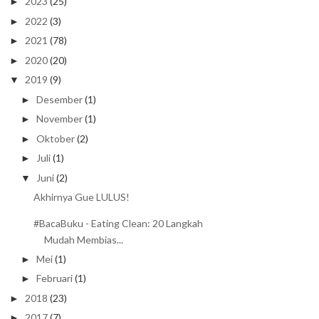
2023
(25)
►
2022
(3)
►
2021
(78)
►
2020
(20)
►
2019
(9)
▼
Desember
(1)
►
November
(1)
►
Oktober
(2)
►
Juli
(1)
►
Juni
(2)
▼
Akhirnya Gue LULUS!
#BacaBuku - Eating Clean: 20 Langkah
Mudah Membias...
Mei
(1)
►
Februari
(1)
►
2018
(23)
►
2017
(7)
►