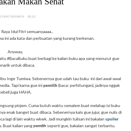
akan Makan Sehat
 CHIKITADINDA - 00.22
 Raya Idul Fitri semuanyaaaa..
ama ini ada kata dan perbuatan yang kurang berkenan.
Anyway,
itu #BacaBuku buat berbagi ke kalian buku apa yang menurut gue
narik untuk dibaca.
ri Ibu Inge Tumiwa. Sebenernya gue udah tau buku ini dari awal-awal
edia. Tapi karna gue ini
pemilih
(baca: perhitungan), jadinya nggak
kebeli juga HAHA.
angsung pinjem. Cuma butuh waktu semalem buat melahap isi buku
a enak banget buat dibaca. Sebenernya kalo gue jujur, gue nulis di
ca lagi di lain waktu wkwk. Jadi mungkin tulisan ini bakalan
spoiler
. Buat kalian yang
pemilih
seperti gue, bakalan sangat terbantu.