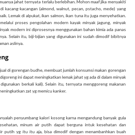
nya jahat ternyata terlalu berlebihan. Mohon maaf jika menyakiti
di kacang-kacangan (almond, walnut, pecan, pstacho, mede) yang
baik. Lemak di alpukat, ikan salmon, ikan tuna itu juga menyehatkan.
melalui proses pengolahan modern kayak minyak jagung, minyak
minyak modern ini diprosesnya menggunakan bahan kimia ada panas
. Selain itu, biji-bijian yang digunakan ini sudah dimodif bibitnya
man aslinya.
eng
ijual di gorengan budhe, membuat jumlah konsumsi makan gorengan
igoreng ini dapat meningkatkan lemak jahat yg ada di dalam minyak
igunakan berkali kali). Selain itu, ternyata menggoreng makanan
 meningkatkan zat yg memicu kanker.
nyalah penyumbang kalori kosong karna mengandung banyak gula
 kesehatan, minum air putih dapat berguna intuk kesehatan dan
ir putih yg itu itu aja, bisa dimodif dengan menambanhkan buah