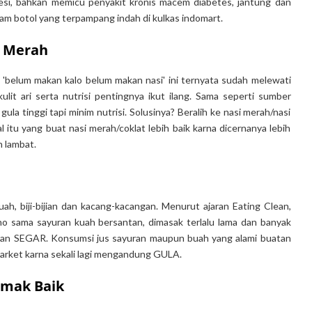
presi, bahkan memicu penyakit kronis macem diabetes, jantung dan
m botol yang terpampang indah di kulkas indomart.
i Merah
a 'belum makan kalo belum makan nasi' ini ternyata sudah melewati
it ari serta nutrisi pentingnya ikut ilang. Sama seperti sumber
ula tinggi tapi minim nutrisi. Solusinya? Beralih ke nasi merah/nasi
al itu yang buat nasi merah/coklat lebih baik karna dicernanya lebih
 lambat.
uah, biji-bijian dan kacang-kacangan. Menurut ajaran Eating Clean,
no sama sayuran kuah bersantan, dimasak terlalu lama dan banyak
uran SEGAR. Konsumsi jus sayuran maupun buah yang alami buatan
market karna sekali lagi mengandung GULA.
emak Baik