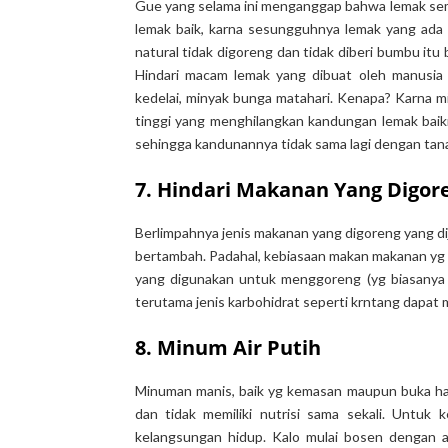
Gue yang selama ini menganggap bahwa lemak semua
lemak baik, karna sesungguhnya lemak yang ada 
natural tidak digoreng dan tidak diberi bumbu itu 
Hindari macam lemak yang dibuat oleh manusia 
kedelai, minyak bunga matahari. Kenapa? Karna 
tinggi yang menghilangkan kandungan lemak baiknya
sehingga kandunannya tidak sama lagi dengan tana
7. Hindari Makanan Yang Digor
Berlimpahnya jenis makanan yang digoreng yang d
bertambah. Padahal, kebiasaan makan makanan yg d
yang digunakan untuk menggoreng (yg biasanya d
terutama jenis karbohidrat seperti krntang dapat
8. Minum Air Putih
Minuman manis, baik yg kemasan maupun buka ha
dan tidak memiliki nutrisi sama sekali. Untuk
kelangsungan hidup. Kalo mulai bosen dengan a