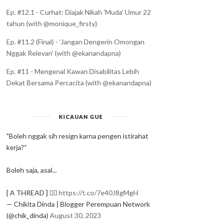
Ep. #12.1 - Curhat: Diajak Nikah 'Muda' Umur 22
tahun (with @monique_firsty)
Ep. #11.2 (Final) - 'Jangan Dengerin Omongan
Nggak Relevan' (with @ekanandapna)
Ep. #11 - Mengenal Kawan Disabilitas Lebih
Dekat Bersama Percacita (with @ekanandapna)
KICAUAN GUE
"Boleh nggak sih resign karna pengen istirahat
kerja?"
Boleh saja, asal...
[ A THREAD ] ✍🏻
https://t.co/7e40J8gMgH
— Chikita Dinda | Blogger Perempuan Network
(@chik_dinda)
August 30, 2023