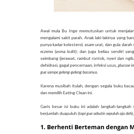
Awal mula Bu Inge memutuskan untuk menjalani
mengalami sakit parah. Anak laki-lakinya yang b
punya kadar kolesterol, asam urat, dan gula dara
eczema
(asma kulit); dan juga beliau sendiri y
seimbang (jerawat, rambut rontok, nyeri dan ngi
dehidrasi, gagal pencernaan, infeksi usus,
glucose i
gue sampe geleng-geleng bacanya
.
Karena musibah itulah, dengan segala buku baca
dan memilih Eating Clean ini.
Garis besar isi buku ini adalah langkah-langka
berjumlah duapuluh (
tapi gue sebutin sepuluh aja deh
)
1. Berhenti Berteman dengan 