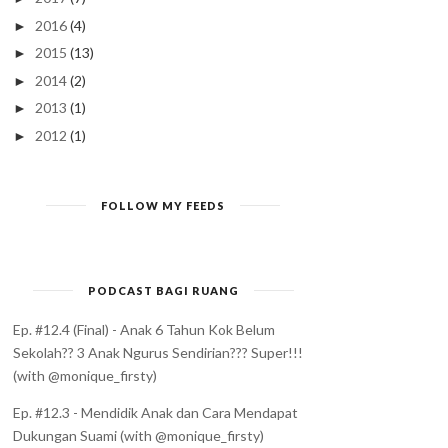
2016
(4)
►
2015
(13)
►
2014
(2)
►
2013
(1)
►
2012
(1)
►
FOLLOW MY FEEDS
PODCAST BAGI RUANG
Ep. #12.4 (Final) - Anak 6 Tahun Kok Belum
Sekolah?? 3 Anak Ngurus Sendirian??? Super!!!
(with @monique_firsty)
Ep. #12.3 - Mendidik Anak dan Cara Mendapat
Dukungan Suami (with @monique_firsty)