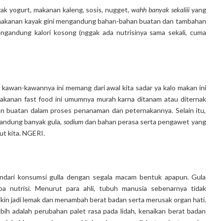
ak yogurt, makanan kaleng, sosis, nugget,
wahh banyak sekaliii
yang
a makanan kayak gini mengandung bahan-bahan buatan dan tambahan
ngandung kalori kosong (nggak ada nutrisinya sama sekali, cuma
awan-kawannya ini memang dari awal kita sadar ya kalo makan ini
makanan fast food ini umumnya murah karna ditanam atau diternak
n buatan dalam proses penanaman dan peternakannya. Selain itu,
andung banyak gula,
sodium
dan bahan perasa serta pengawet yang
ut kita. NGERI.
indari konsumsi gulla dengan segala macam bentuk apapun. Gula
a nutrisi. Menurut para ahli, tubuh manusia sebenarnya tidak
ikin jadi lemak dan menambah berat badan serta merusak organ hati.
ih adalah perubahan palet rasa pada lidah, kenaikan berat badan