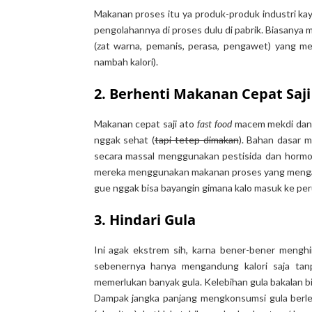
Makanan proses itu ya produk-produk industri kay
pengolahannya di proses dulu di pabrik. Biasany
(zat warna, pemanis, perasa, pengawet) yang me
nambah kalori).
2. Berhenti Makanan Cepat Saji
Makanan cepat saji ato
fast food
macem mekdi dan k
nggak sehat (
tapi tetep dimakan
). Bahan dasar 
secara massal menggunakan pestisida dan hormo
mereka menggunakan makanan proses yang meng
gue nggak bisa bayangin gimana kalo masuk ke per
3. Hindari Gula
Ini agak ekstrem sih, karna bener-bener mengh
sebenernya hanya mengandung kalori saja tanp
memerlukan banyak gula. Kelebihan gula bakalan b
Dampak jangka panjang mengkonsumsi gula berleb