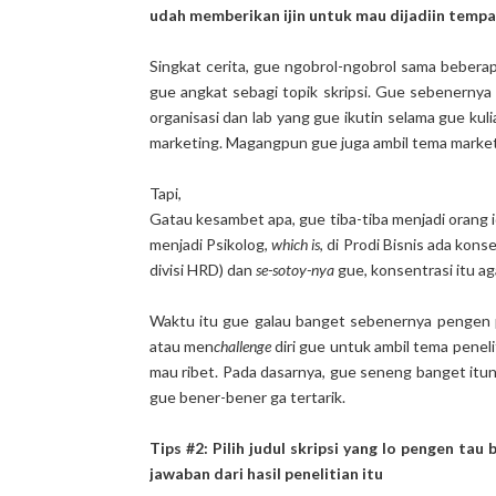
udah memberikan ijin untuk mau dijadiin tempat
Singkat cerita, gue ngobrol-ngobrol sama beberap
gue angkat sebagi topik skripsi. Gue sebenernya 
organisasi dan lab yang gue ikutin selama gue kul
marketing. Magangpun gue juga ambil tema marketi
Tapi,
Gatau kesambet apa, gue tiba-tiba menjadi orang 
menjadi Psikolog,
which is
, di Prodi Bisnis ada ko
divisi HRD) dan
se-sotoy-nya
gue, konsentrasi itu ag
Waktu itu gue galau banget sebenernya pengen pen
atau men
challenge
diri gue untuk ambil tema penelit
mau ribet. Pada dasarnya, gue seneng banget itun
gue bener-bener ga tertarik.
Tips #2: Pilih judul skripsi yang lo pengen ta
jawaban dari hasil penelitian itu