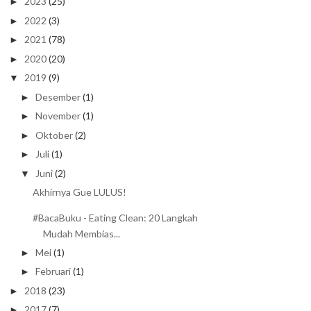
2023
(25)
►
2022
(3)
►
2021
(78)
►
2020
(20)
►
2019
(9)
▼
Desember
(1)
►
November
(1)
►
Oktober
(2)
►
Juli
(1)
►
Juni
(2)
▼
Akhirnya Gue LULUS!
#BacaBuku - Eating Clean: 20 Langkah
Mudah Membias...
Mei
(1)
►
Februari
(1)
►
2018
(23)
►
2017
(7)
►