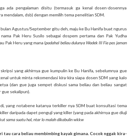
 ga ada pengalaman disitu (termasuk ga kenal dosen-dosennya
ara mendalam, dsb) dengan memilih tema penelitian SDM.
tu bulan Agustus/September gitu deh, maju ke Bu Hanifa buat ngurus
h nama Pak Heru Susilo sebagai dospem pertama dan Pak Yudha
tau Pak Heru yang mana (
padahal beliau dulunya Wadek III Fia pas jaman
 skripsi yang akhirnya gue kumpulin ke Bu Hanifa, sebelumnya gue
enal untuk minta rekomendasi kira-kira siapa dosen SDM yang kalo
etya (dan gue juga sempet diskusi sama beliau dan beliau sangat
 gue sekalipun).
i, yang notabene katanya terkiller nya SDM buat konsultasi tema
iller daripada dapet penguji yang killer (yang pada akhirnya gue diuji
kut sama suatu hal, ntar lo malah dikabulin wkkw
ri tau cara beliau membimbing kayak gimana. Cocok nggak kira-