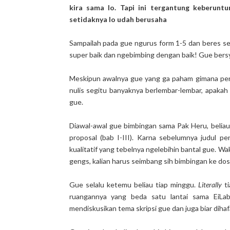
kira sama lo. Tapi ini tergantung keberuntu
setidaknya lo udah berusaha
Sampailah pada gue ngurus form 1-5 dan beres s
super baik dan ngebimbing dengan baik! Gue bers
Meskipun awalnya gue yang ga paham gimana peneli
nulis segitu banyaknya berlembar-lembar, apakah
gue.
Diawal-awal gue bimbingan sama Pak Heru, belia
proposal (bab I-III). Karna sebelumnya judul pe
kualitatif yang tebelnya ngelebihin bantal gue. Wak
gengs, kalian harus seimbang sih bimbingan ke dos
Gue selalu ketemu beliau tiap minggu.
Literally
ti
ruangannya yang beda satu lantai sama EiLab
mendiskusikan tema skripsi gue dan juga biar diha