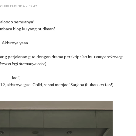
 CHIKITADINDA - 09.47
aloooo semuanya!
mbaca blog ku yang budiman?
Akhirnya yaaa..
ng perjalanan gue dengan drama perskripsian ini. (
sampe sekarang
kerasa lagi dramanya hehe
)
Jadii,
9, akhirnya gue, Chiki, resmi menjadi Sarjana (
bukan kertas!)
.