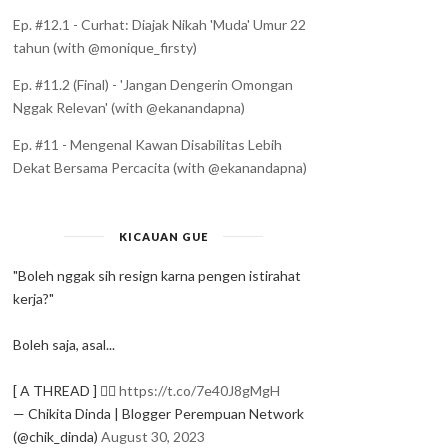
Ep. #12.1 - Curhat: Diajak Nikah 'Muda' Umur 22
tahun (with @monique_firsty)
Ep. #11.2 (Final) - 'Jangan Dengerin Omongan
Nggak Relevan' (with @ekanandapna)
Ep. #11 - Mengenal Kawan Disabilitas Lebih
Dekat Bersama Percacita (with @ekanandapna)
KICAUAN GUE
"Boleh nggak sih resign karna pengen istirahat
kerja?"
Boleh saja, asal...
[ A THREAD ] ✍🏻
https://t.co/7e40J8gMgH
— Chikita Dinda | Blogger Perempuan Network
(@chik_dinda)
August 30, 2023