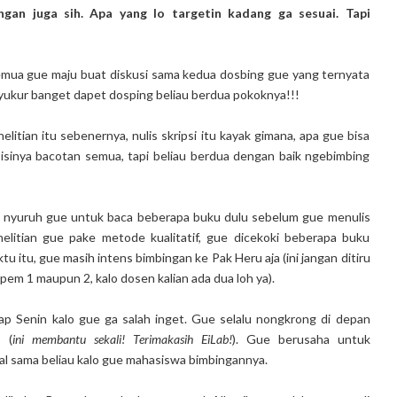
ngan juga sih. Apa yang lo targetin kadang ga sesuai. Tapi
emua gue maju buat diskusi sama kedua dosbing gue yang ternyata
yukur banget dapet dosping beliau berdua pokoknya!!!
tian itu sebenernya, nulis skripsi itu kayak gimana, apa gue bisa
 isinya bacotan semua, tapi beliau berdua dengan baik ngebimbing
u nyuruh gue untuk baca beberapa buku dulu sebelum gue menulis
nelitian gue pake metode kualitatif, gue dicekoki beberapa buku
tu itu, gue masih intens bimbingan ke Pak Heru aja (ini jangan ditiru
pem 1 maupun 2, kalo dosen kalian ada dua loh ya).
ap Senin kalo gue ga salah inget. Gue selalu nongkrong di depan
 (
ini membantu sekali! Terimakasih EiLab!
). Gue berusaha untuk
fal sama beliau kalo gue mahasiswa bimbingannya.