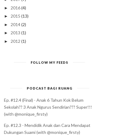
2016
(4)
►
2015
(13)
►
2014
(2)
►
2013
(1)
►
2012
(1)
►
FOLLOW MY FEEDS
PODCAST BAGI RUANG
Ep. #12.4 (Final) - Anak 6 Tahun Kok Belum
Sekolah?? 3 Anak Ngurus Sendirian??? Super!!!
(with @monique_firsty)
Ep. #12.3 - Mendidik Anak dan Cara Mendapat
Dukungan Suami (with @monique_firsty)