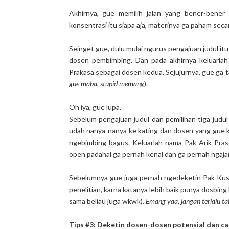
Akhirnya, gue memilih jalan yang bener-bener
konsentrasi itu siapa aja, materinya ga paham sec
Seinget gue, dulu mulai ngurus pengajuan judul i
dosen pembimbing. Dan pada akhirnya keluarla
Prakasa sebagai dosen kedua. Sejujurnya, gue ga 
gue maba, stupid memang
).
Oh iya, gue lupa.
Sebelum pengajuan judul dan pemilihan tiga judul
udah nanya-nanya ke kating dan dosen yang gue k
ngebimbing bagus. Keluarlah nama Pak Arik Pras
open padahal ga pernah kenal dan ga pernah ngajar
Sebelumnya gue juga pernah ngedeketin Pak Kusd
penelitian, karna katanya lebih baik punya dosbing k
sama beliau juga wkwk).
Emang yaa, jangan terlalu ta
Tips #3: Deketin dosen-dosen potensial dan ca