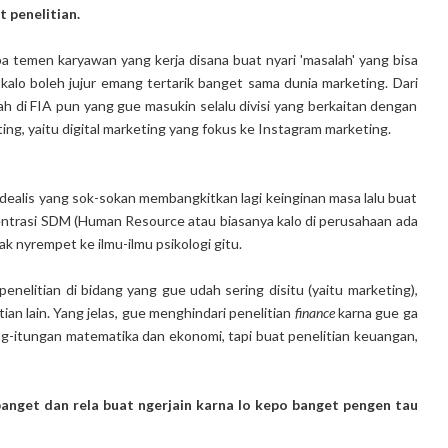
 penelitian.
a temen karyawan yang kerja disana buat nyari 'masalah' yang bisa
kalo boleh jujur emang tertarik banget sama dunia marketing. Dari
iah di FIA pun yang gue masukin selalu divisi yang berkaitan dengan
ng, yaitu digital marketing yang fokus ke Instagram marketing.
idealis yang sok-sokan membangkitkan lagi keinginan masa lalu buat
nsentrasi SDM (Human Resource atau biasanya kalo di perusahaan ada
ak nyrempet ke ilmu-ilmu psikologi gitu.
elitian di bidang yang gue udah sering disitu (yaitu marketing),
ian lain. Yang jelas, gue menghindari penelitian
finance
karna gue ga
g-itungan matematika dan ekonomi, tapi buat penelitian keuangan,
u banget dan rela buat ngerjain karna lo kepo banget pengen tau