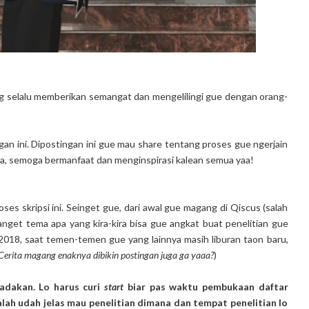
g selalu memberikan semangat dan mengelilingi gue dengan orang-
an ini. Dipostingan ini gue mau share tentang proses gue ngerjain
nya, semoga bermanfaat dan menginspirasi kalean semua yaa!
es skripsi ini. Seinget gue, dari awal gue magang di Qiscus (salah
banget tema apa yang kira-kira bisa gue angkat buat penelitian gue
2018, saat temen-temen gue yang lainnya masih liburan taon baru,
Cerita magang enaknya dibikin postingan juga ga yaaa?
)
dadakan. Lo harus curi
start
biar pas waktu pembukaan daftar
malah udah jelas mau penelitian dimana dan tempat penelitian lo