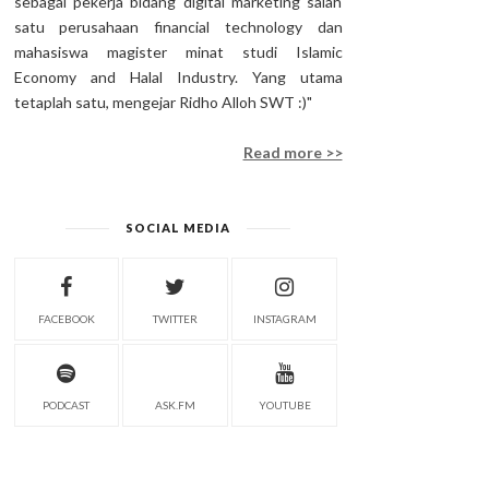
sebagai pekerja bidang digital marketing salah
satu perusahaan financial technology dan
mahasiswa magister minat studi Islamic
Economy and Halal Industry. Yang utama
tetaplah satu, mengejar Ridho Alloh SWT :)"
Read more >>
SOCIAL MEDIA
FACEBOOK
TWITTER
INSTAGRAM
PODCAST
ASK.FM
YOUTUBE