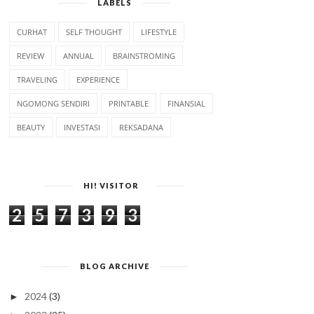
LABELS
CURHAT
SELF THOUGHT
LIFESTYLE
REVIEW
ANNUAL
BRAINSTROMING
TRAVELING
EXPERIENCE
NGOMONG SENDIRI
PRINTABLE
FINANSIAL
BEAUTY
INVESTASI
REKSADANA
HI! VISITOR
2
5
7
3
9
3
BLOG ARCHIVE
2024
(3)
►