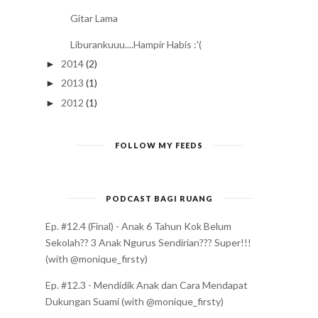
Gitar Lama
Liburankuuu....Hampir Habis :'(
2014
(2)
►
2013
(1)
►
2012
(1)
►
FOLLOW MY FEEDS
PODCAST BAGI RUANG
Ep. #12.4 (Final) - Anak 6 Tahun Kok Belum
Sekolah?? 3 Anak Ngurus Sendirian??? Super!!!
(with @monique_firsty)
Ep. #12.3 - Mendidik Anak dan Cara Mendapat
Dukungan Suami (with @monique_firsty)