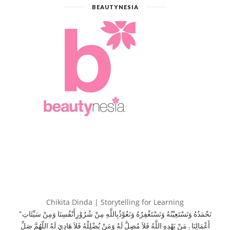
BEAUTYNESIA
Chikita Dinda | Storytelling for Learning
“نَحْمَدُهُ وَنَسْتَعِيْنُهُ وَنَسْتَغْفِرُهُ وَنَعُوْذُبِاللَّهِ مِنْ شُرُوْرِأَنْفُسِنَا وَمِنْ سَيِّئَاتِ
أَعْمَالِنَا . مَنْ يَهْدِهِ اللَّهُ فَلاَ مُضِلَّ لَهُ وَمَنْ يُضْلِلْهُ فَلاَ هَادِيَ لَهُ اللّهُمَّ صَلِّ