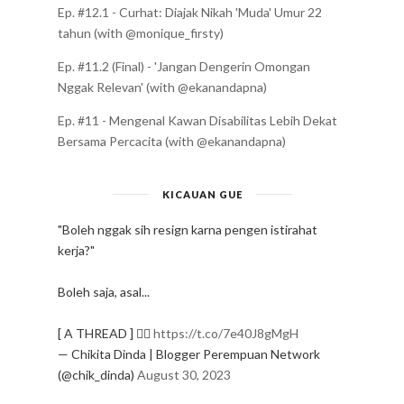
Ep. #12.1 - Curhat: Diajak Nikah 'Muda' Umur 22
tahun (with @monique_firsty)
Ep. #11.2 (Final) - 'Jangan Dengerin Omongan
Nggak Relevan' (with @ekanandapna)
Ep. #11 - Mengenal Kawan Disabilitas Lebih Dekat
Bersama Percacita (with @ekanandapna)
KICAUAN GUE
"Boleh nggak sih resign karna pengen istirahat
kerja?"
Boleh saja, asal...
[ A THREAD ] ✍🏻
https://t.co/7e40J8gMgH
— Chikita Dinda | Blogger Perempuan Network
(@chik_dinda)
August 30, 2023