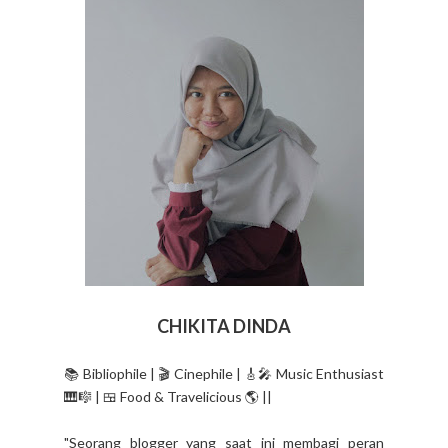
CHIKITA DINDA
📚 Bibliophile | 🎬 Cinephile | 🎸🎤 Music Enthusiast
🎹🎼 | 🍱 Food & Travelicious 🌎 ||
"Seorang blogger yang saat ini membagi peran