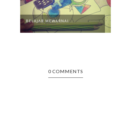
)
BELAJAR MEWARNAI
GITA
0 COMMENTS